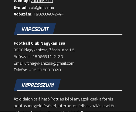
Weblap:
zala.mlsz.hu
E-mail:
zala@mlsz.hu
Adószám:
19020848-2-44
KAPCSOLAT
Football Club Nagykanizsa
8800 Nagykanizsa, Zárda utca 16.
Adószám: 18966314-2-20
Email:ufcnagykanizsa@gmail.com
Telefon: +36 30 588 3820
IMPRESSZUM
Az oldalon található írott és képi anyagok csak a forrás
pontos megjelölésével, internetes felhasználás esetén
aktív hivatkozással használhatóak fel!
Felelős szerkesztő: Dominik Zsolt