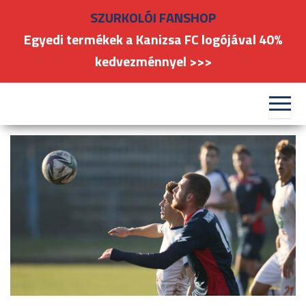
Skip
SZURKOLÓI FANSHOP
to
Egyedi termékek a Kanizsa FC logójával 40%
the
kedvezménnyel >>>
content
#kanizsafoci
FC
Nagykanizsa