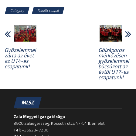
Category
Felnőtt csapat
Győzelemmel
Gólzáporos
zárta az évet
mérkőzésen
az U14-es
győzelemmel
csapatunk!
búcsúzott az
évtől U17-es
csapatunk!
MLSZ
Zala Megyei Igazgatósága
8900 Zalaegerszeg, Kossuth utca 47-51 II. emelet
Tel:
+3692347206