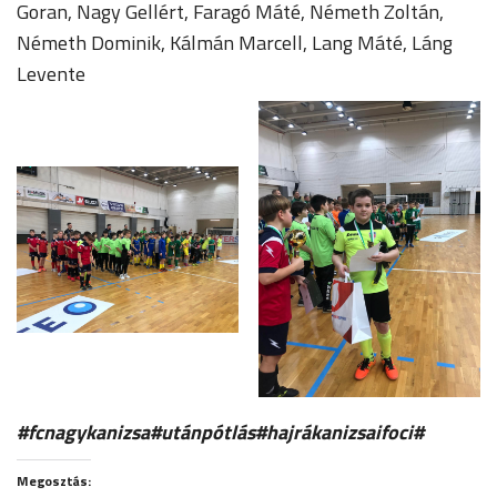
Goran, Nagy Gellért, Faragó Máté, Németh Zoltán,
Németh Dominik, Kálmán Marcell, Lang Máté, Láng
Levente
#fcnagykanizsa#utánpótlás#hajrákanizsaifoci#
Megosztás: