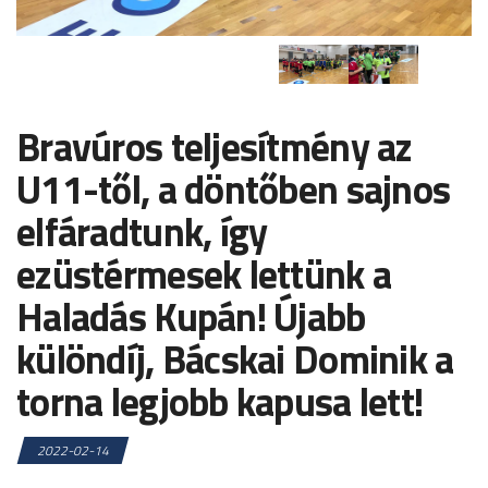
Bravúros teljesítmény az
U11-től, a döntőben sajnos
elfáradtunk, így
ezüstérmesek lettünk a
Haladás Kupán! Újabb
különdíj, Bácskai Dominik a
torna legjobb kapusa lett!
2022-02-14