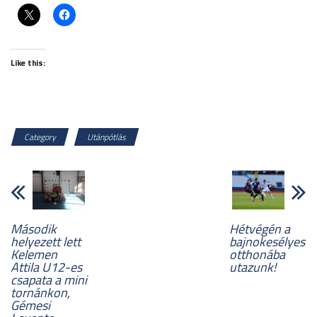
Like this:
Category
Utánpótlás
Második
Hétvégén a
helyezett lett
bajnokesélyes
Kelemen
otthonába
Attila U12-es
utazunk!
csapata a mini
tornánkon,
Gémesi