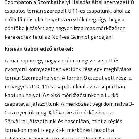
Szombaton a Szombathelyi Haladás által szervezett 8
csapatos tornán szerepelt U11-es csapatunk, ahol az
előkelő második helyet szerezték meg, úgy, hogy a
döntőbe jutásért egy nagyon izgalmas mérkőzésen
kerekedtek felül az Nb1-es Gyirmót gárdáján!
Kisiván Gábor edző értékel:
A mai napon egy nagyszerűen megszervezett és
gyönyörű környezetben vettünk rész egy meghívásos
tornán Szombathelyen. A tornán 8 csapat vett rész, a
mi vegyes U10-11es csapatunkkal az A csoportban
kaptunk helyet. Az első mérkőzésünkön a Lurkó
csapatával játszottunk. A mérkőzést végi dominálva 3-
0-ra nyertük meg. A következő mérkőzésen a
Sárvárral játszottunk, és hasonlóan, mint a régiós
tornákon most is egy ki-ki mérkőzést hozott a
találkozó. Sajnos 3-2re alul maradtunk. Az utolsó