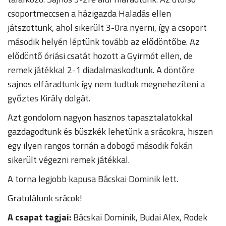
csoportmeccsen a házigazda Haladás ellen
játszottunk, ahol sikerült 3-0ra nyerni, így a csoport
második helyén léptünk tovább az elődöntőbe. Az
elődöntő óriási csatát hozott a Gyirmót ellen, de
remek játékkal 2-1 diadalmaskodtunk. A döntőre
sajnos elfáradtunk így nem tudtuk megnehezíteni a
győztes Király dolgát.
Azt gondolom nagyon hasznos tapasztalatokkal
gazdagodtunk és büszkék lehetünk a srácokra, hiszen
egy ilyen rangos tornán a dobogó második fokán
sikerült végezni remek játékkal.
A torna legjobb kapusa Bácskai Dominik lett.
Gratulálunk srácok!
A csapat tagjai:
Bácskai Dominik, Budai Alex, Rodek