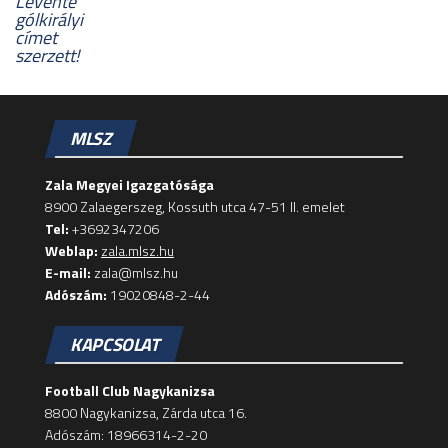
Levente
gólkirályi
címet
szerzett!
MLSZ
Zala Megyei Igazgatósága
8900 Zalaegerszeg, Kossuth utca 47-51 II. emelet
Tel:
+3692347206
Weblap:
zala.mlsz.hu
E-mail:
zala@mlsz.hu
Adószám:
19020848-2-44
KAPCSOLAT
Football Club Nagykanizsa
8800 Nagykanizsa, Zárda utca 16.
Adószám: 18966314-2-20