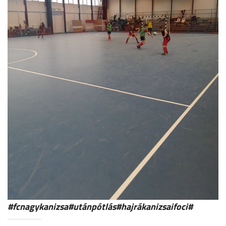
#fcnagykanizsa#utánpótlás#hajrákanizsaifoci#