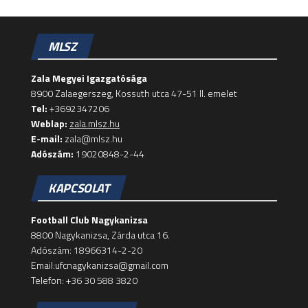
MLSZ
Zala Megyei Igazgatósága
8900 Zalaegerszeg, Kossuth utca 47-51 II. emelet
Tel:
+3692347206
Weblap:
zala.mlsz.hu
E-mail:
zala@mlsz.hu
Adószám:
19020848-2-44
KAPCSOLAT
Football Club Nagykanizsa
8800 Nagykanizsa, Zárda utca 16.
Adószám: 18966314-2-20
Email:ufcnagykanizsa@gmail.com
Telefon: +36 30 588 3820