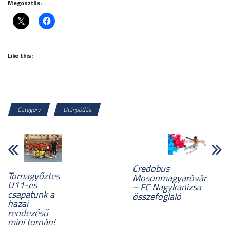
Megosztás:
Like this:
Category
Utánpótlás
Credobus
Tornagyőztes
Mosonmagyaróvár
U11-es
– FC Nagykanizsa
csapatunk a
összefoglaló
hazai
rendezésű
mini tornán!