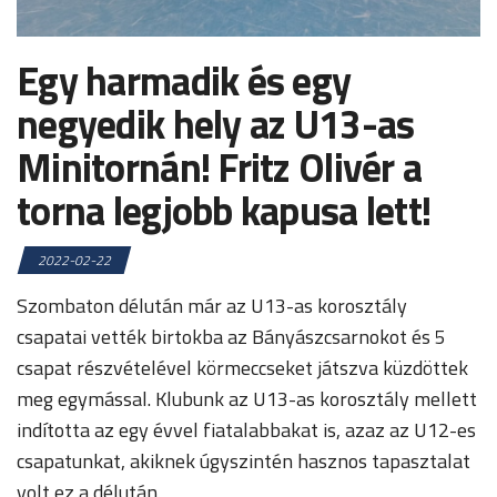
Egy harmadik és egy
negyedik hely az U13-as
Minitornán! Fritz Olivér a
torna legjobb kapusa lett!
2022-02-22
Szombaton délután már az U13-as korosztály
csapatai vették birtokba az Bányászcsarnokot és 5
csapat részvételével körmeccseket játszva küzdöttek
meg egymással. Klubunk az U13-as korosztály mellett
indította az egy évvel fiatalabbakat is, azaz az U12-es
csapatunkat, akiknek úgyszintén hasznos tapasztalat
volt ez a délután.