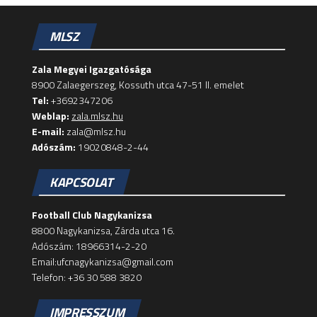
MLSZ
Zala Megyei Igazgatósága
8900 Zalaegerszeg, Kossuth utca 47-51 II. emelet
Tel:
+3692347206
Weblap:
zala.mlsz.hu
E-mail:
zala@mlsz.hu
Adószám:
19020848-2-44
KAPCSOLAT
Football Club Nagykanizsa
8800 Nagykanizsa, Zárda utca 16.
Adószám: 18966314-2-20
Email:ufcnagykanizsa@gmail.com
Telefon: +36 30 588 3820
IMPRESSZUM