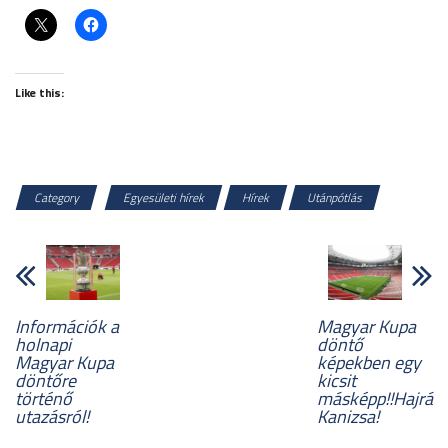
Like this:
Category
Egyesületi hírek
Hírek
Utánpótlás
Információk a
Magyar Kupa
holnapi
döntő
Magyar Kupa
képekben egy
döntőre
kicsit
történő
másképp!!Hajrá
utazásról!
Kanizsa!