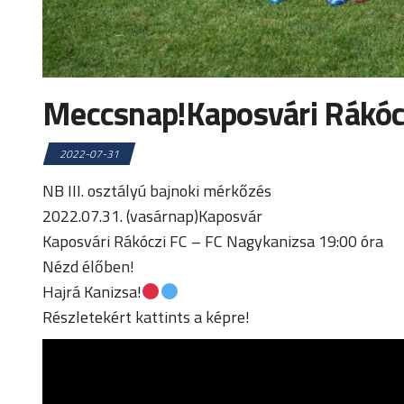
Meccsnap!Kaposvári Rákócz
2022-07-31
NB III. osztályú bajnoki mérkőzés
2022.07.31. (vasárnap)Kaposvár
Kaposvári Rákóczi FC – FC Nagykanizsa 19:00 óra
Nézd élőben!
Hajrá Kanizsa!
Részletekért kattints a képre!