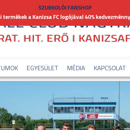
SZURKOLÓI FANSHOP
i termékek a Kanizsa FC logójával 40% kedvezménny
TUMOK
EGYESÜLET
MÉDIA
KAPCSOLAT