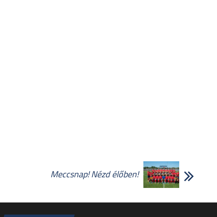
Meccsnap! Nézd élőben!