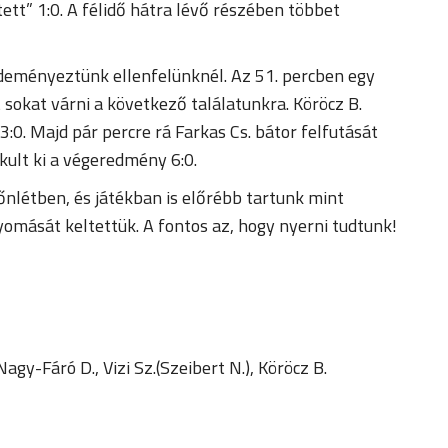
ett” 1:0. A félidő hátra lévő részében többet
deményeztünk ellenfelünknél. Az 51. percben egy
tt sokat várni a következő találatunkra. Köröcz B.
:0. Majd pár percre rá Farkas Cs. bátor felfutását
akult ki a végeredmény 6:0.
őnlétben, és játékban is előrébb tartunk mint
nyomását keltettük. A fontos az, hogy nyerni tudtunk!
Nagy-Fáró D., Vizi Sz.(Szeibert N.), Köröcz B.