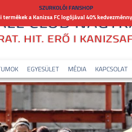
SZURKOLÓI FANSHOP
i termékek a Kanizsa FC logójával 40% kedvezménny
TUMOK
EGYESÜLET
MÉDIA
KAPCSOLAT