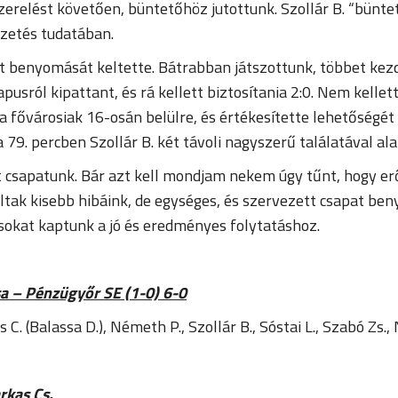
erelést követően, büntetőhöz jutottunk. Szollár B. “büntet
ezetés tudatában.
t benyomását keltette. Bátrabban játszottunk, többet kez
kapusról kipattant, és rá kellett biztosítania 2:0. Nem kelle
a fővárosiak 16-osán belülre, és értékesítette lehetőségét 3
 79. percben Szollár B. két távoli nagyszerű találatával al
t csapatunk. Bár azt kell mondjam nekem úgy tűnt, hogy er
Voltak kisebb hibáink, de egységes, és szervezett csapat be
sokat kaptunk a jó és eredményes folytatáshoz.
sa – Pénzügyőr SE (1-0) 6-0
 C. (Balassa D.), Németh P., Szollár B., Sóstai L., Szabó Zs., 
arkas Cs.