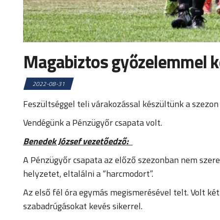
Magabiztos győzelemmel ke
2022-08-31
Feszültséggel teli várakozással készültünk a szezo
Vendégünk a Pénzügyőr csapata volt.
Benedek József vezetőedző:
A Pénzügyőr csapata az előző szezonban nem szerepel
helyzetet, eltalálni a “harcmodort”.
Az első fél óra egymás megismerésével telt. Volt ké
szabadrúgásokat kevés sikerrel.