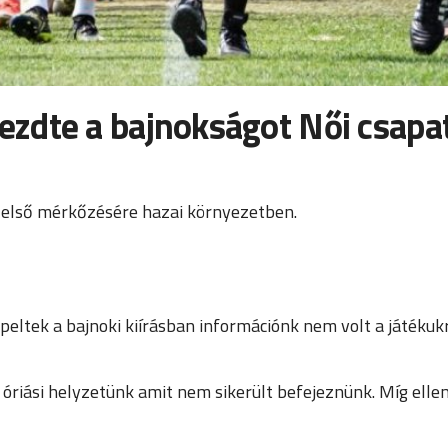
zdte a bajnokságot Női csapa
n első mérkőzésére hazai környezetben.
tek a bajnoki kiírásban információnk nem volt a játékukról
t óriási helyzetünk amit nem sikerült befejeznünk. Míg ell