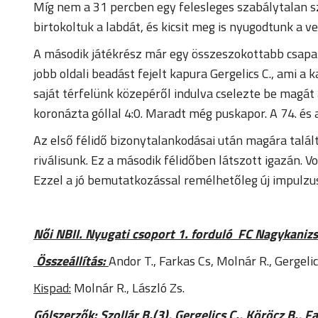
Míg nem a 31 percben egy felesleges szabálytalan sz
birtokoltuk a labdát, és kicsit meg is nyugodtunk a v
A második játékrész már egy összeszokottabb csapa
jobb oldali beadást fejelt kapura Gergelics C., ami a 
saját térfelünk közepéről indulva cselezte be magát 
koronázta góllal 4:0. Maradt még puskapor. A 74. és a
Az első félidő bizonytalankodásai után magára talál
riválisunk. Ez a második félidőben látszott igazán. 
Ezzel a jó bemutatkozással remélhetőleg új impulzu
Női NBII. Nyugati csoport 1. forduló FC Nagykaniz
Összeállítás:
Andor T., Farkas Cs, Molnár R., Gergelics
Kispad:
Molnár R., László Zs.
Gólszerzők:
Szollár B.(3), Gergelics C., Köröcz B., F