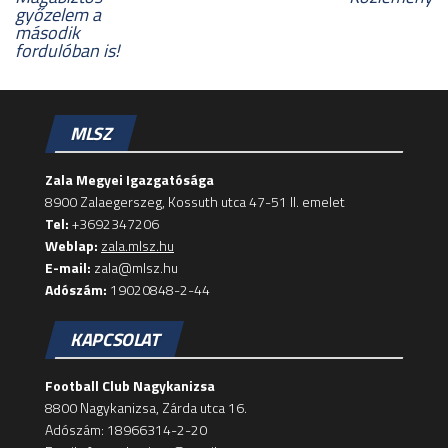
győzelem a
második
fordulóban is!
MLSZ
Zala Megyei Igazgatósága
8900 Zalaegerszeg, Kossuth utca 47-51 II. emelet
Tel:
+3692347206
Weblap:
zala.mlsz.hu
E-mail:
zala@mlsz.hu
Adószám:
19020848-2-44
KAPCSOLAT
Football Club Nagykanizsa
8800 Nagykanizsa, Zárda utca 16.
Adószám: 18966314-2-20