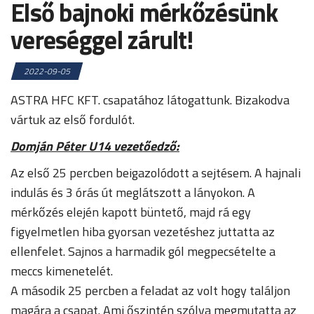
Első bajnoki mérkőzésünk
vereséggel zárult!
2022-09-05
ASTRA HFC KFT. csapatához látogattunk. Bizakodva
vártuk az első fordulót.
Domján Péter U14 vezetőedző:
Az első 25 percben beigazolódott a sejtésem. A hajnali
indulás és 3 órás út meglátszott a lányokon. A
mérkőzés elején kapott büntető, majd rá egy
figyelmetlen hiba gyorsan vezetéshez juttatta az
ellenfelet. Sajnos a harmadik gól megpecsételte a
meccs kimenetelét.
A második 25 percben a feladat az volt hogy találjon
magára a csapat. Ami őszintén szólva megmutatta az