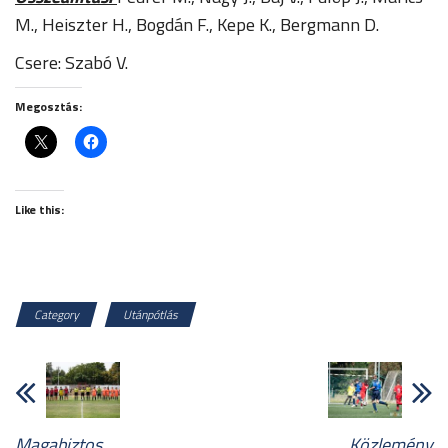
M., Heiszter H., Bogdán F., Kepe K., Bergmann D.
Csere: Szabó V.
Megosztás:
Like this:
Category
Utánpótlás
Magabiztos
Közlemény