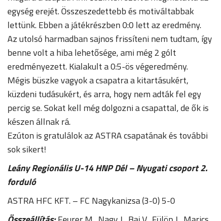
egység erejét. Összeszedettebb és motiváltabbak
lettünk. Ebben a játékrészben 0:0 lett az eredmény.
Az utolsó harmadban sajnos frissíteni nem tudtam, így
benne volt a hiba lehetősége, ami még 2 gólt
eredményezett. Kialakult a 0:5-ös végeredmény.
Mégis büszke vagyok a csapatra a kitartásukért,
küzdeni tudásukért, és arra, hogy nem adták fel egy
percig se. Sokat kell még dolgozni a csapattal, de ők is
készen állnak rá.
Ezúton is gratulálok az ASTRA csapatának és további
sok sikert!
Leány Regionális U-14 HNP Dél – Nyugati csoport 2.
forduló
ASTRA HFC KFT. – FC Nagykanizsa (3-0) 5-0
Összeállítás:
Feurer M., Nagy J., Baj V., Fülöp J., Marics