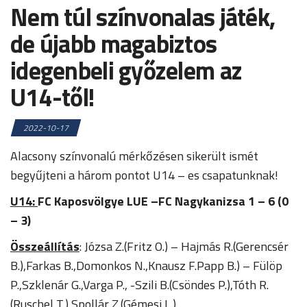
Nem túl színvonalas játék,
de újabb magabiztos
idegenbeli győzelem az
U14-től!
2022-10-17
Alacsony színvonalú mérkőzésen sikerült ismét
begyűjteni a három pontot U14 – es csapatunknak!
U14:
FC Kaposvölgye LUE –FC Nagykanizsa 1 – 6 (0
– 3)
Összeállítás
: Józsa Z.(Fritz O.) – Hajmás R.(Gerencsér
B.),Farkas B.,Domonkos N.,Knausz F.Papp B.) – Fülöp
P.,Szklenár G.,Varga P., -Szili B.(Csöndes P.),Tóth R.
(Ruschel T.),Spollár Z.(Gémesi L.)