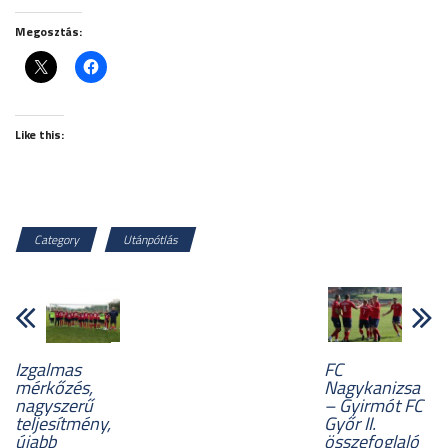
Megosztás:
Like this:
Category
Utánpótlás
Izgalmas
FC
mérkőzés,
Nagykanizsa
nagyszerű
– Gyirmót FC
teljesítmény,
Győr II.
újabb
összefoglaló