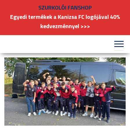
Skip
SZURKOLÓI FANSHOP
to
Egyedi termékek a Kanizsa FC logójával 40%
the
kedvezménnyel >>>
content
#kanizsafoci
FC
Nagykanizsa