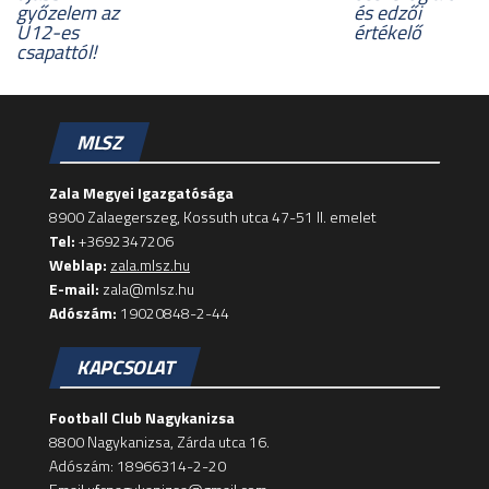
győzelem az
és edzői
U12-es
értékelő
csapattól!
MLSZ
Zala Megyei Igazgatósága
8900 Zalaegerszeg, Kossuth utca 47-51 II. emelet
Tel:
+3692347206
Weblap:
zala.mlsz.hu
E-mail:
zala@mlsz.hu
Adószám:
19020848-2-44
KAPCSOLAT
Football Club Nagykanizsa
8800 Nagykanizsa, Zárda utca 16.
Adószám: 18966314-2-20