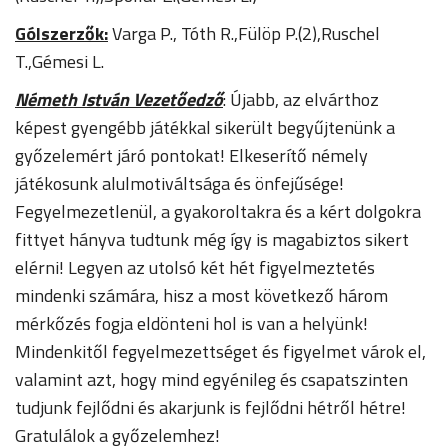
Gólszerzők:
Varga P., Tóth R.,Fülöp P.(2),Ruschel
T.,Gémesi L.
Németh István Vezetőedző
: Újabb, az elvárthoz
képest gyengébb játékkal sikerült begyűjtenünk a
győzelemért járó pontokat! Elkeserítő némely
játékosunk alulmotiváltsága és önfejűsége!
Fegyelmezetlenül, a gyakoroltakra és a kért dolgokra
fittyet hányva tudtunk még így is magabiztos sikert
elérni! Legyen az utolsó két hét figyelmeztetés
mindenki számára, hisz a most következő három
mérkőzés fogja eldönteni hol is van a helyünk!
Mindenkitől fegyelmezettséget és figyelmet várok el,
valamint azt, hogy mind egyénileg és csapatszinten
tudjunk fejlődni és akarjunk is fejlődni hétről hétre!
Gratulálok a győzelemhez!