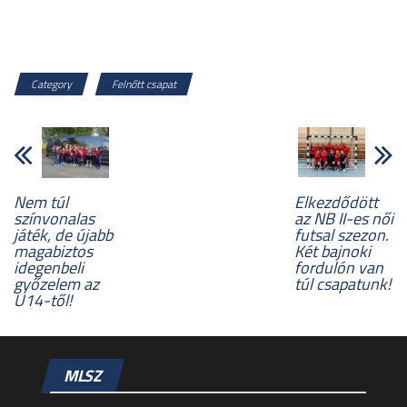
Category
Felnőtt csapat
Nem túl
Elkezdődött
színvonalas
az NB II-es női
játék, de újabb
futsal szezon.
magabiztos
Két bajnoki
idegenbeli
fordulón van
győzelem az
túl csapatunk!
U14-től!
MLSZ