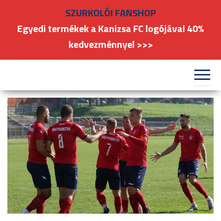
Skip
SZURKOLÓI FANSHOP
to
Egyedi termékek a Kanizsa FC logójával 40%
the
kedvezménnyel >>>
content
#kanizsafoci
FC
Nagykanizsa