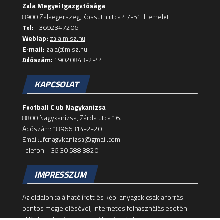
Zala Megyei Igazgatósága
8900 Zalaegerszeg, Kossuth utca 47-51 II. emelet
Tel:
+3692347206
Weblap:
zala.mlsz.hu
E-mail:
zala@mlsz.hu
Adószám:
19020848-2-44
KAPCSOLAT
Football Club Nagykanizsa
8800 Nagykanizsa, Zárda utca 16.
Adószám: 18966314-2-20
Email:ufcnagykanizsa@gmail.com
Telefon: +36 30 588 3820
IMPRESSZUM
Az oldalon található írott és képi anyagok csak a forrás
pontos megjelölésével, internetes felhasználás esetén
aktív hivatkozással használhatóak fel!