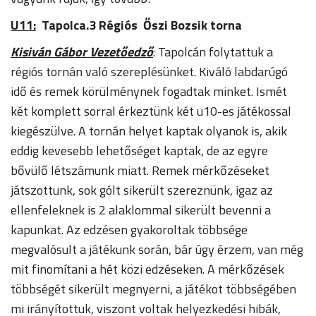
U11:
Tapolca.3 Régiós Őszi Bozsik torna
Kisiván Gábor Vezetőedző
: Tapolcán folytattuk a
régiós tornán való szereplésünket. Kiváló labdarúgó
idő és remek körülménynek fogadtak minket. Ismét
két komplett sorral érkeztünk két u10-es játékossal
kiegészülve. A tornán helyet kaptak olyanok is, akik
eddig kevesebb lehetőséget kaptak, de az egyre
bővülő létszámunk miatt. Remek mérkőzéseket
játszottunk, sok gólt sikerült szereznünk, igaz az
ellenfeleknek is 2 alaklommal sikerült bevenni a
kapunkat. Az edzésen gyakoroltak többsége
megvalósult a játékunk során, bár úgy érzem, van még
mit finomítani a hét közi edzéseken. A mérkőzések
többségét sikerült megnyerni, a játékot többségében
mi irányítottuk, viszont voltak helyezkedési hibák,