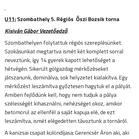
U11:
Szombathely 5. Régiós Őszi Bozsik torna
Kisiván Gábor Vezetőedző
:
Szombathelyen folytattuk régiós szereplésünket.
Szokásunkat megtartva ismét két komplett sorral
neveztünk, így 14 gyerek kapott lehetőséget a
hétvégén. Sikerült gólgazdag mérkőzéseket
játszanunk, dominálva, sok helyzetet kialakítva. Egy
mérkőzést leszámítva győztesen hagytuk el a pályát.
Amiben fejlődünk kell, hogy nem tudjuk a pálya
szélességét kihasználni, nehézséget okoz, amikor
betömörül az ellenfél a saját kapuja elé, de ezt
leszámítva, ismét elégedetten távoztunk a tornáról.
A kanizsai csapat különdíjasa: Gerencsér Áron aki, aki