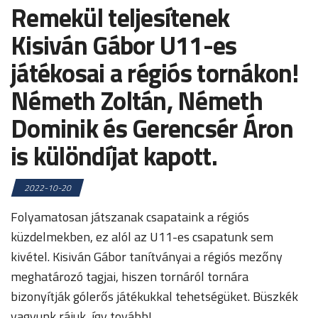
Remekül teljesítenek
Kisiván Gábor U11-es
játékosai a régiós tornákon!
Németh Zoltán, Németh
Dominik és Gerencsér Áron
is különdíjat kapott.
2022-10-20
Folyamatosan játszanak csapataink a régiós
küzdelmekben, ez alól az U11-es csapatunk sem
kivétel. Kisiván Gábor tanítványai a régiós mezőny
meghatározó tagjai, hiszen tornáról tornára
bizonyítják gólerős játékukkal tehetségüket. Büszkék
vagyunk rájuk, így tovább!