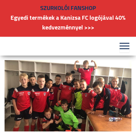
Skip
SZURKOLÓI FANSHOP
to
Egyedi termékek a Kanizsa FC logójával 40%
the
kedvezménnyel >>>
content
#kanizsafoci
FC
Nagykanizsa