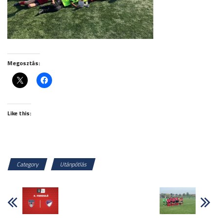
Megosztás:
Like this:
Category
Utánpótlás