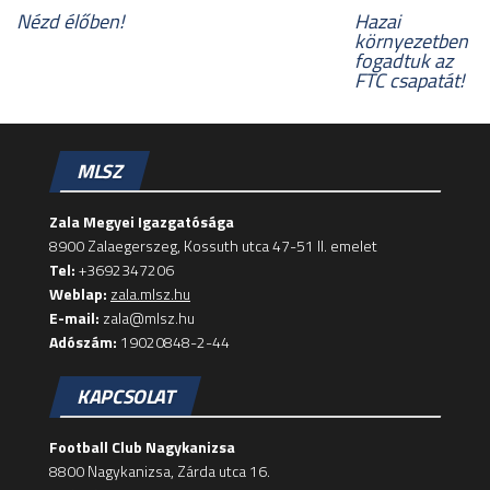
Nézd élőben!
Hazai
környezetben
fogadtuk az
FTC csapatát!
MLSZ
Zala Megyei Igazgatósága
8900 Zalaegerszeg, Kossuth utca 47-51 II. emelet
Tel:
+3692347206
Weblap:
zala.mlsz.hu
E-mail:
zala@mlsz.hu
Adószám:
19020848-2-44
KAPCSOLAT
Football Club Nagykanizsa
8800 Nagykanizsa, Zárda utca 16.