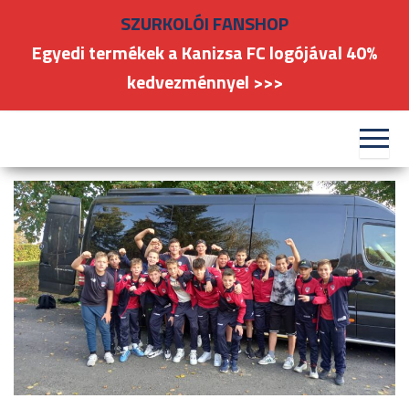
Skip
SZURKOLÓI FANSHOP
to
Egyedi termékek a Kanizsa FC logójával 40%
the
kedvezménnyel >>>
content
#kanizsafoci
FC
Nagykanizsa