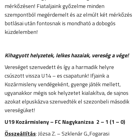
mérkőzésen! Fiataljaink győzelme minden
szempontból megérdemelt és az elmúlt két mérkőzés
botlásai után fontosnak is mondható a dobogós
küzdelemben!
Kihagyott helyzetek, lelkes hazaiak, vereség a vége!
Vereséget szenvedett és így a harmadik helyre
csúszott vissza U14 – es csapatunk! Ifjaink a
Kozármisleny vendégeként, gyenge játék mellett,
ugyanakkor mégis sok helyzetet kialakítva, de sajnos
azokat elpuskázva szenvedték el szezonbeli második
vereségüket!
U19 Kozármisleny – FC Nagykanizsa 2 – 1 (1 – 0)
Összeállítás
: Józsa Z. – Szklenár G.,Fogarasi