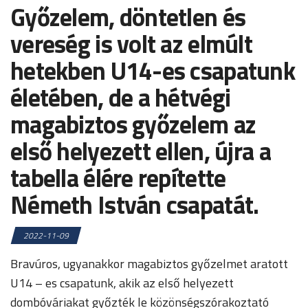
Győzelem, döntetlen és
vereség is volt az elmúlt
hetekben U14-es csapatunk
életében, de a hétvégi
magabiztos győzelem az
első helyezett ellen, újra a
tabella élére repítette
Németh István csapatát.
2022-11-09
Bravúros, ugyanakkor magabiztos győzelmet aratott
U14 – es csapatunk, akik az első helyezett
dombóváriakat győzték le közönségszórakoztató