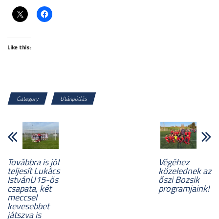
Like this:
Category
Utánpótlás
Továbbra is jól
Végéhez
teljesít Lukács
közelednek az
IstvánU15-ös
őszi Bozsik
csapata, két
programjaink!
meccsel
kevesebbet
játszva is