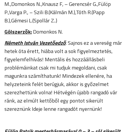
M.,Domonkos N.,Knausz F, – Gerencsér G.,Fülöp
P.,Varga P., – Szili B.(Kálmán M.),Tóth R.(Papp
B.),Gémesi L.(Spollár Z..)
Gólszerzők:
Domonkos N.
Németh István Vezetőedző
: Sajnos ez a vereség már
hetek óta érett, hiába volt a sok figyelmeztetés,
figyelemfelhívás! Mentális és hozzáállásbeli
problémáinkat csak mi tudjuk megoldani, csak
magunkra számíthatunk! Mindezek ellenére, ha
helyzeteink felét berúgjuk, akkor is győzelmet
szerezhettünk volna! Hétvégén újabb rangadó vár
ránk, az elmúlt kettőből egy pontot sikerült
szereznünk Ideje lenne rangadót nyernünk!
Fülöp Patrik mesterhármasával 0 – 3 – ról sikerült