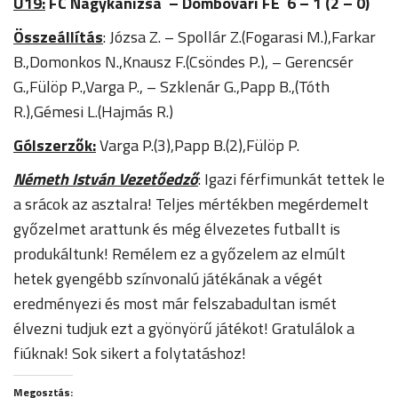
U19:
FC Nagykanizsa – Dombóvári FE 6 – 1 (2 – 0)
Összeállítás
: Józsa Z. – Spollár Z.(Fogarasi M.),Farkar
B.,Domonkos N.,Knausz F.(Csöndes P.), – Gerencsér
G.,Fülöp P.,Varga P., – Szklenár G.,Papp B.,(Tóth
R.),Gémesi L.(Hajmás R.)
Gólszerzők:
Varga P.(3),Papp B.(2),Fülöp P.
Németh István Vezetőedző
: Igazi férfimunkát tettek le
a srácok az asztalra! Teljes mértékben megérdemelt
győzelmet arattunk és még élvezetes futballt is
produkáltunk! Remélem ez a győzelem az elmúlt
hetek gyengébb színvonalú játékának a végét
eredményezi és most már felszabadultan ismét
élvezni tudjuk ezt a gyönyörű játékot! Gratulálok a
fiúknak! Sok sikert a folytatáshoz!
Megosztás: