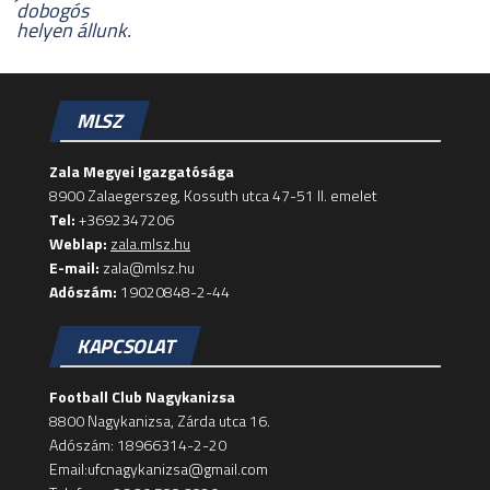
dobogós
helyen állunk.
MLSZ
Zala Megyei Igazgatósága
8900 Zalaegerszeg, Kossuth utca 47-51 II. emelet
Tel:
+3692347206
Weblap:
zala.mlsz.hu
E-mail:
zala@mlsz.hu
Adószám:
19020848-2-44
KAPCSOLAT
Football Club Nagykanizsa
8800 Nagykanizsa, Zárda utca 16.
Adószám: 18966314-2-20
Email:ufcnagykanizsa@gmail.com