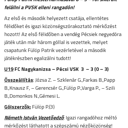
felállni a PVSK elleni rangadón!
Az első és második helyezett csatája, ellentétes
félidőket és igazi közönségszórakoztató mérkőzést
hozott! Az első félidőben a vendég Pécsiek negyedóra
játék után már három góllal is vezettek, melyet
csapatunk Fülöp Patrik vezérletével a második
játékrészben egalizálni tudott!
U19
FC Nagykanizsa – Pécsi VSK 3 – 3 (0 – 3)
Összeállítás
: Józsa Z. – Szklenár G.,Farkas B.,Papp
B.,Knausz F, – Gerencsér G.,Fülöp P.,Varga P., – Szili
B.,Domonkos N.,Gémesi L.
Gólszerzők:
Fülöp P.(3)
Németh István Vezetőedző
: Igazi rangadóhoz méltó
mérkőzést láthatott a szépszámú nézőközönség!