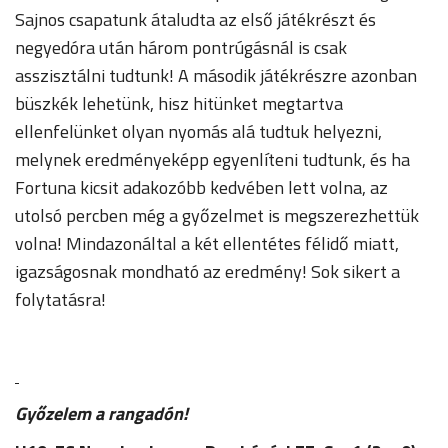
Sajnos csapatunk átaludta az első játékrészt és
negyedóra után három pontrúgásnál is csak
asszisztálni tudtunk! A második játékrészre azonban
büszkék lehetünk, hisz hitünket megtartva
ellenfelünket olyan nyomás alá tudtuk helyezni,
melynek eredményeképp egyenlíteni tudtunk, és ha
Fortuna kicsit adakozóbb kedvében lett volna, az
utolsó percben még a győzelmet is megszerezhettük
volna! Mindazonáltal a két ellentétes félidő miatt,
igazságosnak mondható az eredmény! Sok sikert a
folytatásra!
Győzelem a rangadón!