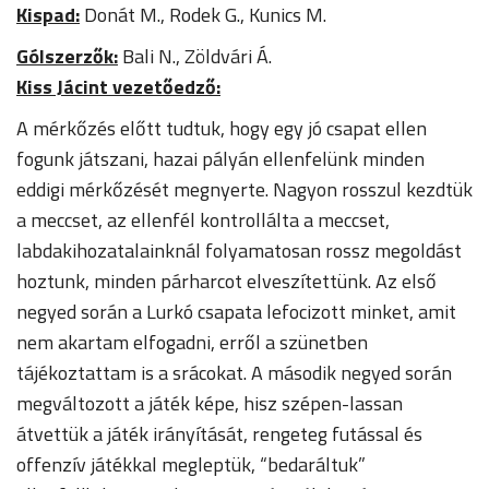
Kispad:
Donát M., Rodek G., Kunics M.
Gólszerzők:
Bali N., Zöldvári Á.
Kiss Jácint vezetőedző:
A mérkőzés előtt tudtuk, hogy egy jó csapat ellen
fogunk játszani, hazai pályán ellenfelünk minden
eddigi mérkőzését megnyerte. Nagyon rosszul kezdtük
a meccset, az ellenfél kontrollálta a meccset,
labdakihozatalainknál folyamatosan rossz megoldást
hoztunk, minden párharcot elveszítettünk. Az első
negyed során a Lurkó csapata lefocizott minket, amit
nem akartam elfogadni, erről a szünetben
tájékoztattam is a srácokat. A második negyed során
megváltozott a játék képe, hisz szépen-lassan
átvettük a játék irányítását, rengeteg futással és
offenzív játékkal megleptük, “bedaráltuk”