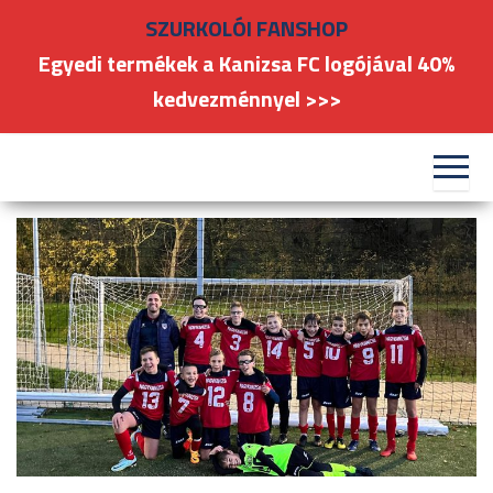
Skip
SZURKOLÓI FANSHOP
to
Egyedi termékek a Kanizsa FC logójával 40%
the
kedvezménnyel >>>
content
#kanizsafoci
FC
Nagykanizsa