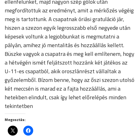
ellenfelünket, majd nagyon szép gólok után
megfordítottuk az eredményt, amit a mérkőzés végéig
meg is tartottunk. A csapatnak óriási gratuláció jár,
hiszen a szezon egyik legrosszabb első negyede után
képesek voltunk a legjobbunkat is megmutatni a
pályán, amihez jó mentalitás és hozzáállás kellett.
Büszke vagyok a csapatra és meg kell említenem, hogy
a hétvégén ismét feljátszott hozzánk két játékos az
U-11-es csapatból, akik oroszlánrészt vállaltak a
győzelemből. Bízom benne, hogy az őszi szezon utolsó
két meccsén is marad ez a fajta hozzáállás, ami a
hetekben elindult, csak így lehet előrelépés minden
tekintetben
Megosztás: