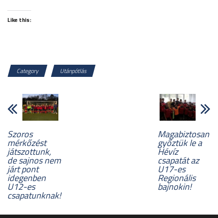
Like this:
Category
Utánpótlás
Szoros
Magabiztosan
mérkőzést
győztük le a
játszottunk,
Hévíz
de sajnos nem
csapatát az
járt pont
U17-es
idegenben
Regionális
U12-es
bajnokin!
csapatunknak!