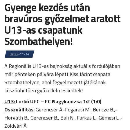
Gyenge kezdés után
bravúros győzelmet aratott
U13-as csapatunk
Szombathelyen!
2022-11-14
A Regionális U13-as bajnokság aktuális fordulójában
már pénteken pályára lépett Kiss Jácint csapata
Szombathelyen, ahol fegyelmezett játékának
köszönhetően győzedelmeskedtek!
U13:
Lurkó UFC – FC Nagykanizsa 1:2 (1:0)
Összeállítás
: Gerencsér Á.-Fogarasi M., Bencze B.,-
Horváth B., Gerencsér B., Bali N., Farkas L., Gémesi L.,-
Zöldvári Á.