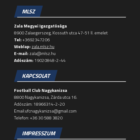
MLSZ
Zala Megyei Igazgatósága
8900 Zalaegerszeg, Kossuth utca 47-51 II. emelet
Tel:
+3692347206
Weblap:
zala.mlsz.hu
E-mail:
zala@mlsz.hu
Adószám:
19020848-2-44
KAPCSOLAT
Football Club Nagykanizsa
8800 Nagykanizsa, Zárda utca 16.
Adószám: 18966314-2-20
Email:ufcnagykanizsa@gmail.com
Telefon: +36 30 588 3820
IMPRESSZUM