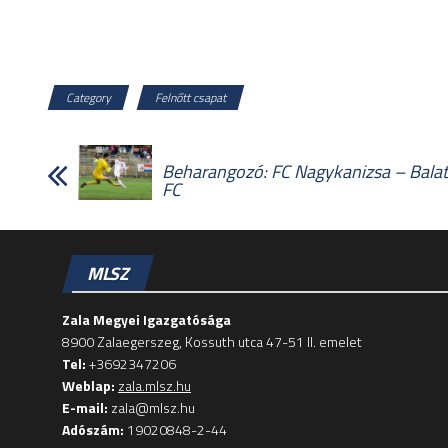
Category
Felnőtt csapat
Beharangozó: FC Nagykanizsa – Balat
FC
MLSZ
Zala Megyei Igazgatósága
8900 Zalaegerszeg, Kossuth utca 47-51 II. emelet
Tel:
+3692347206
Weblap:
zala.mlsz.hu
E-mail:
zala@mlsz.hu
Adószám:
19020848-2-44