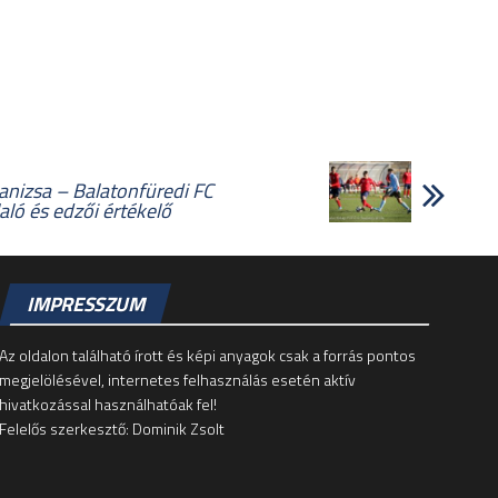
nizsa – Balatonfüredi FC
aló és edzői értékelő
IMPRESSZUM
Az oldalon található írott és képi anyagok csak a forrás pontos
megjelölésével, internetes felhasználás esetén aktív
hivatkozással használhatóak fel!
Felelős szerkesztő: Dominik Zsolt