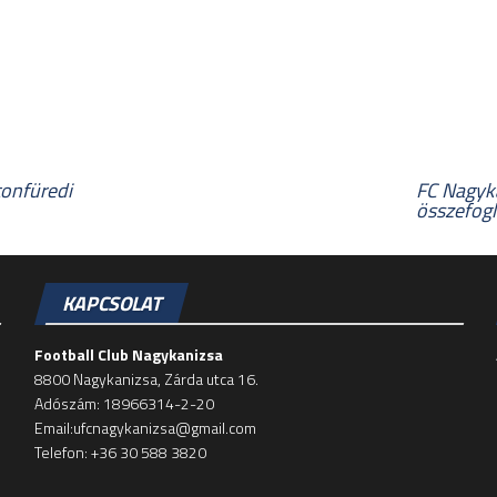
onfüredi
FC Nagyka
összefogl
KAPCSOLAT
Football Club Nagykanizsa
8800 Nagykanizsa, Zárda utca 16.
Adószám: 18966314-2-20
Email:ufcnagykanizsa@gmail.com
Telefon: +36 30 588 3820