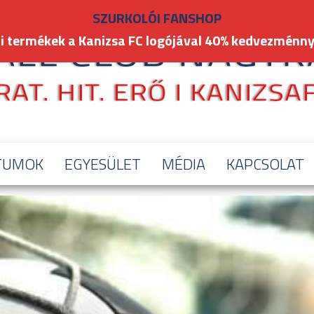
SZURKOLÓI FANSHOP
i termékek a Kanizsa FC logójával 40% kedvezménny
TUMOK
EGYESÜLET
MÉDIA
KAPCSOLAT