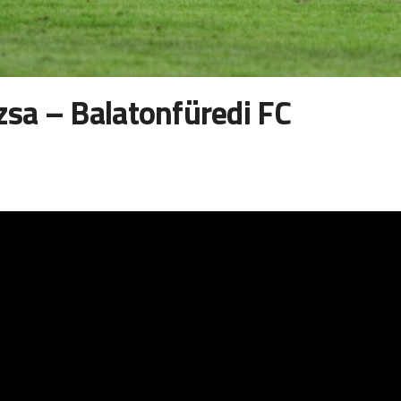
sa – Balatonfüredi FC