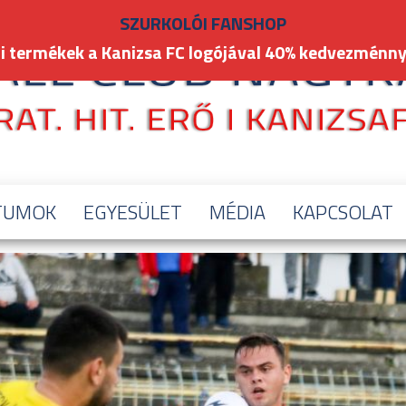
SZURKOLÓI FANSHOP
i termékek a Kanizsa FC logójával 40% kedvezménny
TUMOK
EGYESÜLET
MÉDIA
KAPCSOLAT