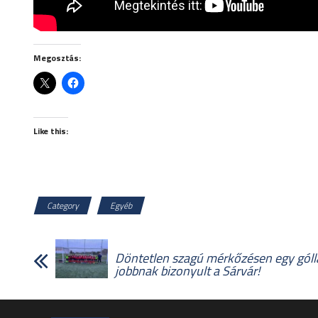
Megosztás:
Like this:
Category
Egyéb
Döntetlen szagú mérkőzésen egy góll
jobbnak bizonyult a Sárvár!