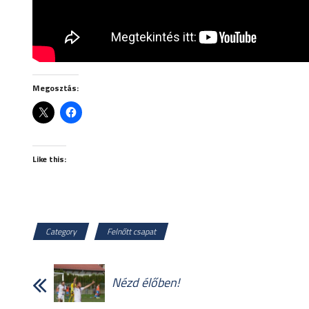
Megosztás:
Like this:
Category
Felnőtt csapat
Nézd élőben!