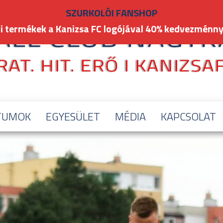
SZURKOLÓI FANSHOP
i termékek a Kanizsa FC logójával 40% kedvezménny
TUMOK
EGYESÜLET
MÉDIA
KAPCSOLAT