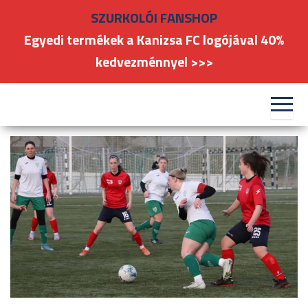
Skip
SZURKOLÓI FANSHOP
to
Egyedi termékek a Kanizsa FC logójával 40%
the
kedvezménnyel >>>
content
#kanizsafoci
FC
Nagykanizsa