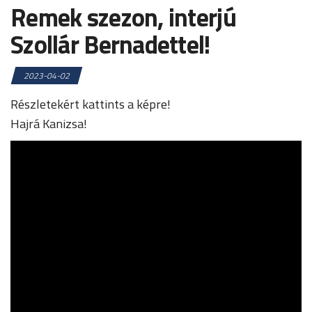
Remek szezon, interjú
Szollár Bernadettel!
2023-04-02
Részletekért kattints a képre!
Hajrá Kanizsa!