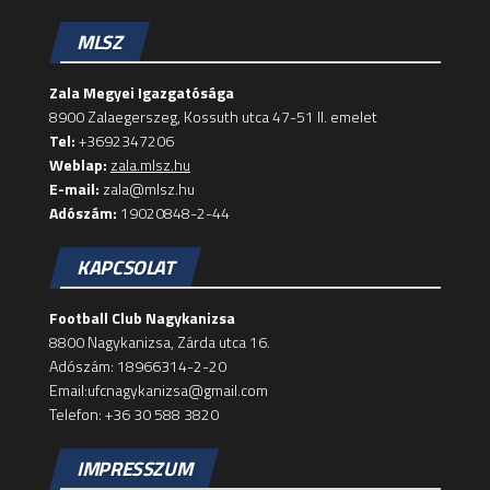
MLSZ
Zala Megyei Igazgatósága
8900 Zalaegerszeg, Kossuth utca 47-51 II. emelet
Tel:
+3692347206
Weblap:
zala.mlsz.hu
E-mail:
zala@mlsz.hu
Adószám:
19020848-2-44
KAPCSOLAT
Football Club Nagykanizsa
8800 Nagykanizsa, Zárda utca 16.
Adószám: 18966314-2-20
Email:ufcnagykanizsa@gmail.com
Telefon: +36 30 588 3820
IMPRESSZUM