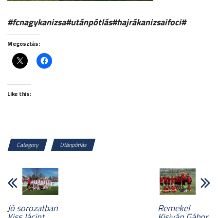
#fcnagykanizsa#utánpótlás#hajrákanizsaifoci#
Megosztás:
Like this:
Category
Utánpótlás
Jó sorozatban
Remekel
Kiss Jácint
Kisiván Gábor