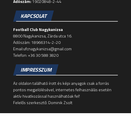
Adószám:
19020848-2-44
KAPCSOLAT
Football Club Nagykanizsa
8800 Nagykanizsa, Zárda utca 16.
Adószám: 18966314-2-20
Email:ufcnagykanizsa@gmail.com
Telefon: +36 30 588 3820
IMPRESSZUM
Az oldalon található írott és képi anyagok csak a forrás
pontos megjelölésével, internetes felhasználás esetén
aktív hivatkozással használhatóak fel!
Felelős szerkesztő: Dominik Zsolt