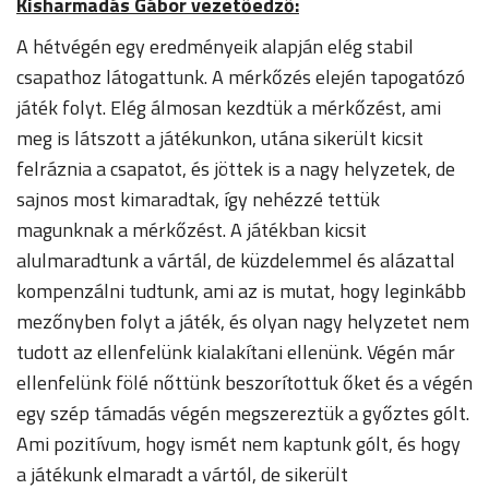
Kisharmadás Gábor vezetőedző:
A hétvégén egy eredményeik alapján elég stabil
csapathoz látogattunk. A mérkőzés elején tapogatózó
játék folyt. Elég álmosan kezdtük a mérkőzést, ami
meg is látszott a játékunkon, utána sikerült kicsit
felráznia a csapatot, és jöttek is a nagy helyzetek, de
sajnos most kimaradtak, így nehézzé tettük
magunknak a mérkőzést. A játékban kicsit
alulmaradtunk a vártál, de küzdelemmel és alázattal
kompenzálni tudtunk, ami az is mutat, hogy leginkább
mezőnyben folyt a játék, és olyan nagy helyzetet nem
tudott az ellenfelünk kialakítani ellenünk. Végén már
ellenfelünk fölé nőttünk beszorítottuk őket és a végén
egy szép támadás végén megszereztük a győztes gólt.
Ami pozitívum, hogy ismét nem kaptunk gólt, és hogy
a játékunk elmaradt a vártól, de sikerült