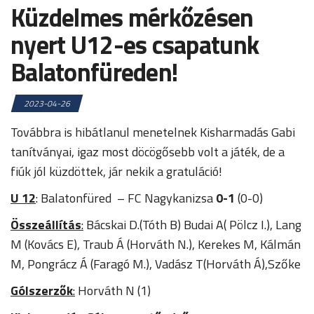
Küzdelmes mérkőzésen
nyert U12-es csapatunk
Balatonfüreden!
2023-04-26
Továbbra is hibátlanul menetelnek Kisharmadás Gabi
tanítványai, igaz most döcögősebb volt a játék, de a
fiúk jól küzdöttek, jár nekik a gratuláció!
U 12
: Balatonfüred – FC Nagykanizsa
0-1
(0-0)
Összeállítás
:
Bácskai D.(Tóth B) Budai A( Pölcz I.), Lang
M (Kovács E), Traub Á (Horváth N.), Kerekes M, Kálmán
M, Pongrácz Á (Faragó M.), Vadász T(Horváth Á),Szőke
Gólszerzők
:
Horváth N (1)