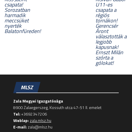
csapata!
U11-es
Sorozatban
csapata a
harmadik
régiós
meccsüket
tornákon!
nyerték
Gerencsér
Balatonfüreden!
Áront
választották a
legjobb
kapusnak!
Ernszt Milán
szórta a
gólokat!
MLSZ
Zala Megyei Igazgatósága
8900 Zalaegerszeg, Kossuth utca 47-51 II. emelet
Tel:
+3692347206
Weblap:
zala.mlsz.hu
E-mail:
zala@mlsz.hu