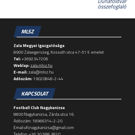
Dunaföldvár
összefoglaló
MLSZ
Zala Megyei Igazgatósága
8900 Zalaegerszeg, Kossuth utca 47-51 II. emelet
Tel:
+3692347206
Weblap:
zala.mlsz.hu
E-mail:
zala@mlsz.hu
Adószám:
19020848-2-44
KAPCSOLAT
Football Club Nagykanizsa
8800 Nagykanizsa, Zárda utca 16.
Adószám: 18966314-2-20
Email:ufcnagykanizsa@gmail.com
Telefon: +36 30 588 3820