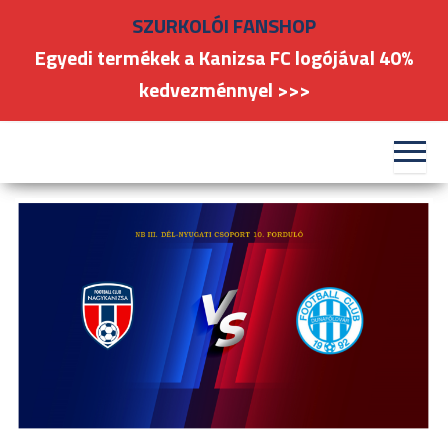
Skip
SZURKOLÓI FANSHOP
to
Egyedi termékek a Kanizsa FC logójával 40%
the
kedvezménnyel >>>
content
#kanizsafoci
FC
Nagykanizsa