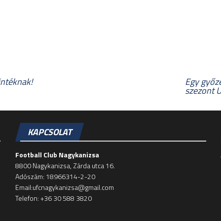
intéknak!
Egy győze
szezont 
KAPCSOLAT
Football Club Nagykanizsa
8800 Nagykanizsa, Zárda utca 16.
Adószám: 18966314-2-20
Email:ufcnagykanizsa@gmail.com
Telefon: +36 30 588 3820