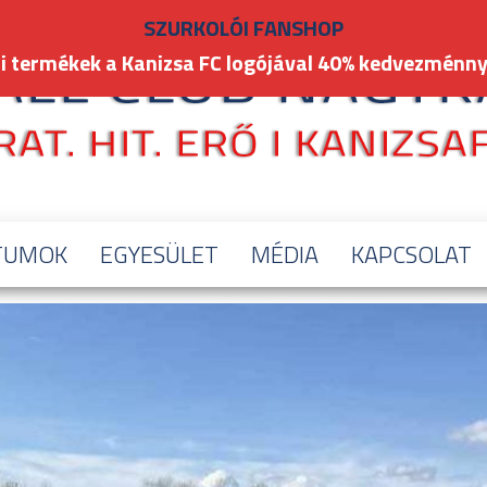
SZURKOLÓI FANSHOP
i termékek a Kanizsa FC logójával 40% kedvezménny
TUMOK
EGYESÜLET
MÉDIA
KAPCSOLAT