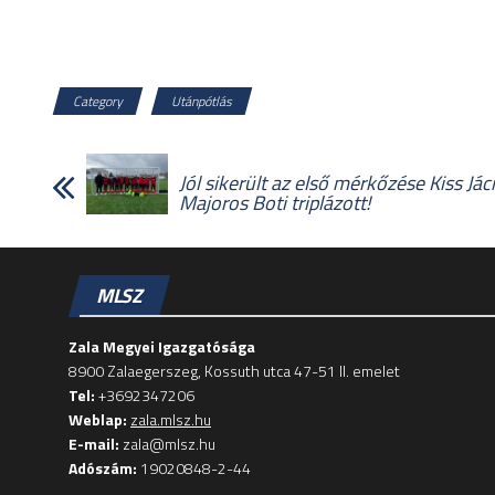
Category
Utánpótlás
Jól sikerült az első mérkőzése Kiss Jác
Majoros Boti triplázott!
MLSZ
Zala Megyei Igazgatósága
8900 Zalaegerszeg, Kossuth utca 47-51 II. emelet
Tel:
+3692347206
Weblap:
zala.mlsz.hu
E-mail:
zala@mlsz.hu
Adószám:
19020848-2-44