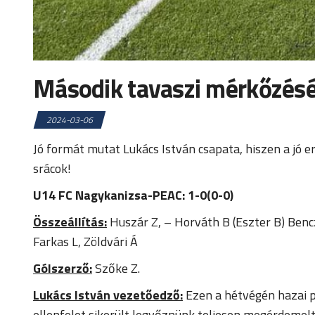
Második tavaszi mérkőzésé
2024-03-06
Jó formát mutat Lukács István csapata, hiszen a jó er
srácok!
U14 FC Nagykanizsa-PEAC: 1-0(0-0)
Összeállítás:
Huszár Z, – Horváth B (Eszter B) Benc
Farkas L, Zöldvári Á
Gólszerző:
Szőke Z.
Lukács István vezetőedző:
Ezen a hétvégén hazai pá
ellenfelet sikerült legyőznünk teljesen megérdemelt