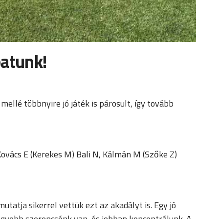
patunk!
mellé többnyire jó játék is párosult, így tovább
Kovács E (Kerekes M) Bali N, Kálmán M (Szőke Z)
atja sikerrel vettük ezt az akadályt is. Egy jó
agyobb szerencsénk van, és jobban koncentrálunk. A