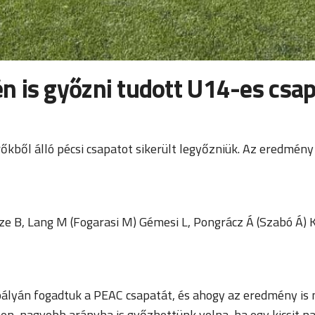
n is győzni tudott U14-es csa
őkből álló pécsi csapatot sikerült legyőzniük. Az eredmény 
ze B, Lang M (Fogarasi M) Gémesi L, Pongrácz Á (Szabó Á) 
lyán fogadtuk a PEAC csapatát, és ahogy az eredmény is mut
en, nagyobb arányba is győzhettünk volna, ha egy kicsit n