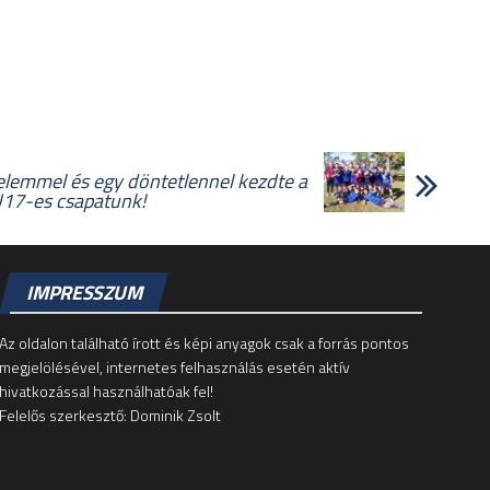
lemmel és egy döntetlennel kezdte a
U17-es csapatunk!
IMPRESSZUM
Az oldalon található írott és képi anyagok csak a forrás pontos
megjelölésével, internetes felhasználás esetén aktív
hivatkozással használhatóak fel!
Felelős szerkesztő: Dominik Zsolt