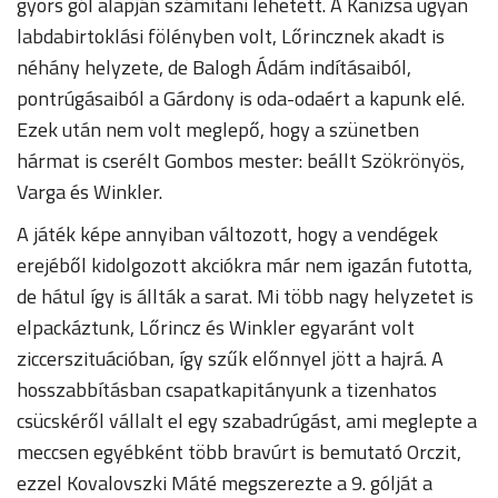
gyors gól alapján számítani lehetett. A Kanizsa ugyan
labdabirtoklási fölényben volt, Lőrincznek akadt is
néhány helyzete, de Balogh Ádám indításaiból,
pontrúgásaiból a Gárdony is oda-odaért a kapunk elé.
Ezek után nem volt meglepő, hogy a szünetben
hármat is cserélt Gombos mester: beállt Szökrönyös,
Varga és Winkler.
A játék képe annyiban változott, hogy a vendégek
erejéből kidolgozott akciókra már nem igazán futotta,
de hátul így is állták a sarat. Mi több nagy helyzetet is
elpackáztunk, Lőrincz és Winkler egyaránt volt
ziccerszituációban, így szűk előnnyel jött a hajrá. A
hosszabbításban csapatkapitányunk a tizenhatos
csücskéről vállalt el egy szabadrúgást, ami meglepte a
meccsen egyébként több bravúrt is bemutató Orczit,
ezzel Kovalovszki Máté megszerezte a 9. gólját a