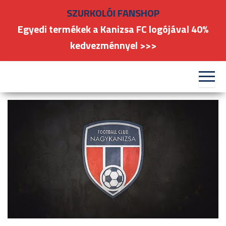
Skip
SZURKOLÓI FANSHOP
to
Egyedi termékek a Kanizsa FC logójával 40%
the
kedvezménnyel >>>
content
#kanizsafoci
FC
Nagykanizsa