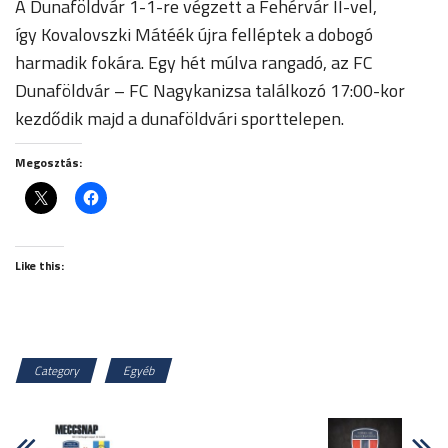
A Dunaföldvár 1-1-re végzett a Fehérvár II-vel,
így Kovalovszki Mátéék újra felléptek a dobogó
harmadik fokára. Egy hét múlva rangadó, az FC
Dunaföldvár – FC Nagykanizsa találkozó 17:00-kor
kezdődik majd a dunaföldvári sporttelepen.
Megosztás:
Like this:
Category
Egyéb