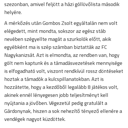
szezonban, amivel feljött a házi góllövőlista második
helyére.
A mérkőzés után Gombos Zsolt egyáltalán nem volt
elégedett, mint mondta, sokszor az egész stáb
nevében szégyellte magát a szurkolók előtt, akik
egyébként ma is szép számban biztatták az FC
Nagykanizsát. Azt is elmondta, az rendben van, hogy
gólt nem kaptunk és a támadásvezetések mennyisége
is elfogadható volt, viszont rendkívül rossz döntéseket
hoztak a támadók a kulcspillanatokban. Azt is
hozzátette, hogy a kezdőből legalább 8 játékos volt,
akinek ennél lényegesen jobb teljesítményt kell
nyújtania a jövőben. Végezetül pedig gratulált a
Gárdonynak, hiszen a sok nehezítő tényező ellenére a
vendégek nagyot küzdöttek.