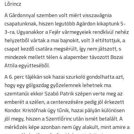
Lőrincz
A Gárdonnyal szemben volt miért visszavágnia
csapatunknak, hiszen legutóbb Agárdon kikaptunk 5-
3-ra. Ugyanakkor a Fejér vármegyeiek rendkívül nehéz
helyzetből vártak a mai bajnokit, volt 3 eltiltottjuk, a
csapat kezdő csatára megsérült, így nem játszott, s
mindezek mellett télen 4 alapember távozott Bozai
Attila együtteséből.
A 6. perc tájékán sok hazai szurkoló gondolhatta azt,
hogy egy gólgazdag győzelemnek lehetnek ma
szemtanúi: ekkor Szabó Patrik szépen verte meg az
emberét a szélen, a centerezésére pedig jól érkezett
Kondor. Kristófnak úgy tűnik, hazai pályán különösen
jól megy, hiszen a Szentlőrinc után ismét betalált. A
mérkőzés képe azonban nem úgy alakult, mint amire a