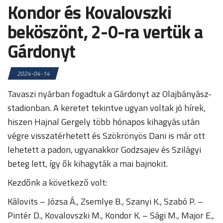
Kondor és Kovalovszki
beköszönt, 2-0-ra vertük a
Gárdonyt
2024-04-14
Tavaszi nyárban fogadtuk a Gárdonyt az Olajbányász-
stadionban. A keretet tekintve ugyan voltak jó hírek,
hiszen Hajnal Gergely több hónapos kihagyás után
végre visszatérhetett és Szökrönyös Dani is már ott
lehetett a padon, ugyanakkor Godzsajev és Szilágyi
beteg lett, így ők kihagyták a mai bajnokit.
Kezdőnk a következő volt:
Kálovits – Józsa Á., Zsemlye B., Szanyi K., Szabó P. –
Pintér D., Kovalovszki M., Kondor K. – Sági M., Major E.,