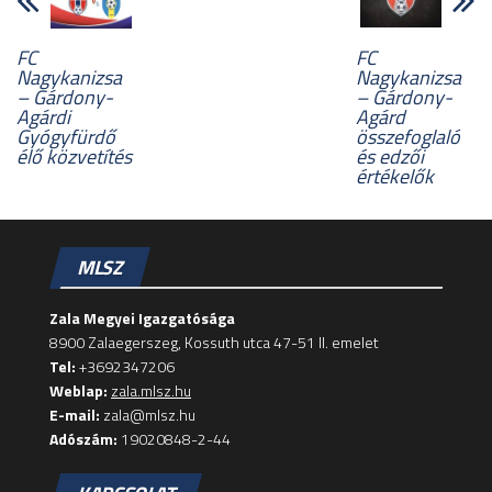
FC
FC
Nagykanizsa
Nagykanizsa
– Gárdony-
– Gárdony-
Agárdi
Agárd
Gyógyfürdő
összefoglaló
élő közvetítés
és edzői
értékelők
MLSZ
Zala Megyei Igazgatósága
8900 Zalaegerszeg, Kossuth utca 47-51 II. emelet
Tel:
+3692347206
Weblap:
zala.mlsz.hu
E-mail:
zala@mlsz.hu
Adószám:
19020848-2-44