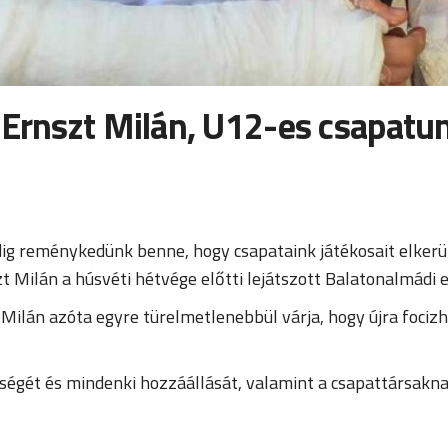
t Ernszt Milán, U12-es csapat
g reménykedünk benne, hogy csapataink játékosait elkerülik
t Milán a húsvéti hétvége előtti lejátszott Balatonalmádi 
ilán azóta egyre türelmetlenebbül várja, hogy újra focizh
égét és mindenki hozzáállását, valamint a csapattársaknak