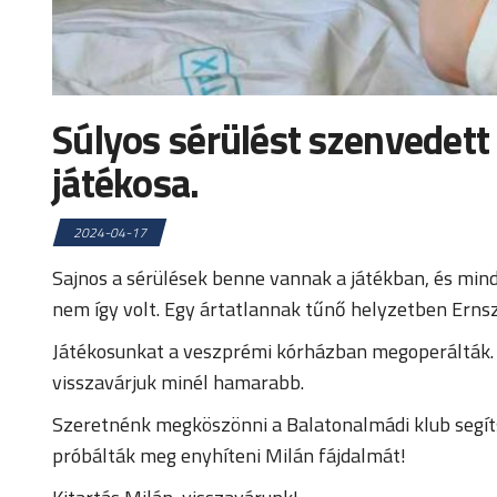
Súlyos sérülést szenvedet
játékosa.
2024-04-17
Sajnos a sérülések benne vannak a játékban, és mindi
nem így volt. Egy ártatlannak tűnő helyzetben Ernsz
Játékosunkat a veszprémi kórházban megoperálták. M
visszavárjuk minél hamarabb.
Szeretnénk megköszönni a Balatonalmádi klub segíts
próbálták meg enyhíteni Milán fájdalmát!