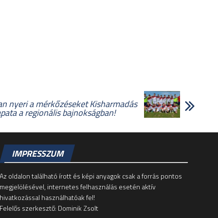
an nyeri a mérkőzéseket Kisharmadás
pata a regionális bajnokságban!
IMPRESSZUM
Az oldalon található írott és képi anyagok csak a forrás pontos
megjelölésével, internetes felhasználás esetén aktív
hivatkozással használhatóak fel!
Felelős szerkesztő: Dominik Zsolt