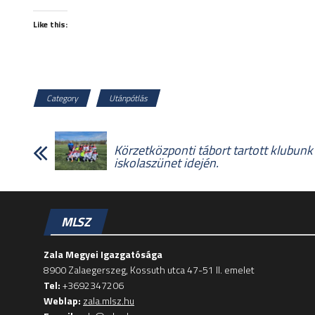
Like this:
Category
Utánpótlás
Körzetközponti tábort tartott klubunk 
iskolaszünet idején.
MLSZ
Zala Megyei Igazgatósága
8900 Zalaegerszeg, Kossuth utca 47-51 II. emelet
Tel:
+3692347206
Weblap:
zala.mlsz.hu