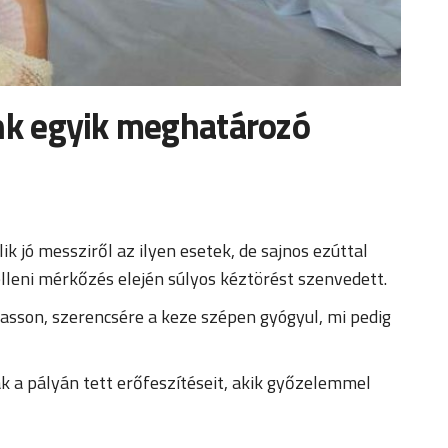
unk egyik meghatározó
 jó messziről az ilyen esetek, de sajnos ezúttal
elleni mérkőzés elején súlyos kéztörést szenvedett.
asson, szerencsére a keze szépen gyógyul, mi pedig
 a pályán tett erőfeszítéseit, akik győzelemmel