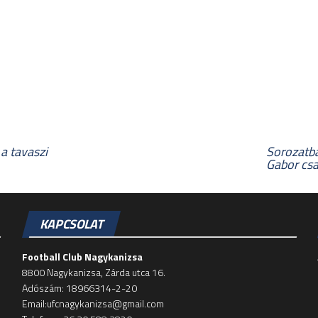
a tavaszi
Sorozatb
Gabor csa
KAPCSOLAT
Football Club Nagykanizsa
8800 Nagykanizsa, Zárda utca 16.
Adószám: 18966314-2-20
Email:ufcnagykanizsa@gmail.com