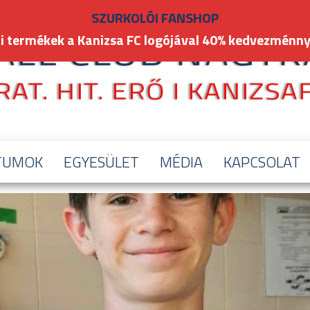
SZURKOLÓI FANSHOP
i termékek a Kanizsa FC logójával 40% kedvezménny
TUMOK
EGYESÜLET
MÉDIA
KAPCSOLAT