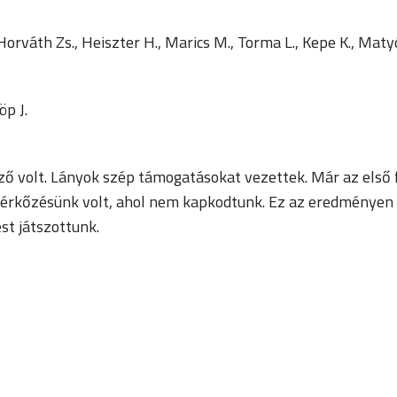
Horváth Zs., Heiszter H., Marics M., Torma L., Kepe K., Maty
öp J.
lező volt. Lányok szép támogatásokat vezettek. Már az els
 mérkőzésünk volt, ahol nem kapkodtunk. Ez az eredményen i
ést játszottunk.