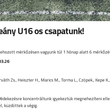
leány U16 os csapatunk!
rehozott mérkőzésen vagyunk túl 1 hónap alatt 6 mérkőzés
03.26
rváth Zs., Heiszter H., Marics M., Torma L., Czöpek., Kepe K.
édekezésre koncentráltunk igyekeztük megnehezíteni elle
, küzdöttek a végig.