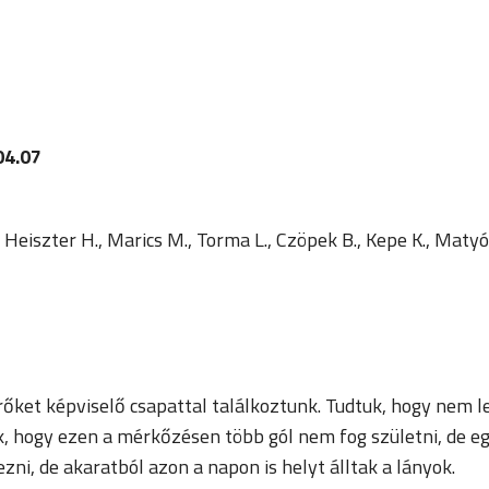
04.07
, Heiszter H., Marics M., Torma L., Czöpek B., Kepe K., Matyó
ket képviselő csapattal találkoztunk. Tudtuk, hogy nem l
ük, hogy ezen a mérkőzésen több gól nem fog születni, de 
ni, de akaratból azon a napon is helyt álltak a lányok.