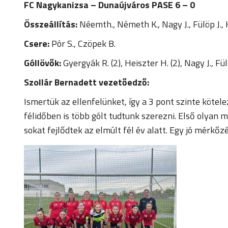
FC Nagykanizsa – Dunaújváros PASE 6 – 0
Összeállítás:
Néemth., Németh K., Nagy J., Fülöp J., 
Csere:
Pór S., Czöpek B.
Góllövők:
Gyergyák R. (2), Heiszter H. (2), Nagy J., Fül
Szollár Bernadett vezetőedző:
Ismertük az ellenfelünket, így a 3 pont szinte köte
félidőben is több gólt tudtunk szerezni. Első olyan
sokat fejlődtek az elmúlt fél év alatt. Egy jó mérkőz