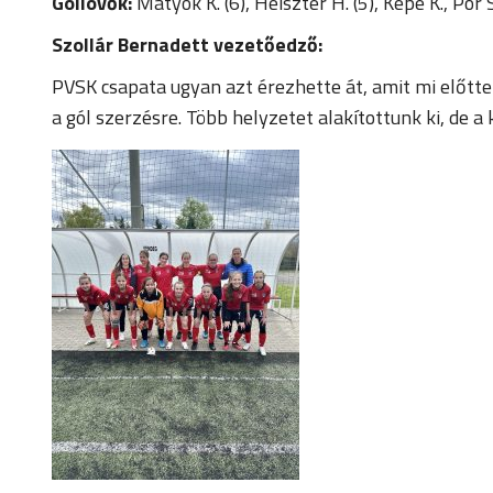
Góllövők:
Matyók K. (6), Heiszter H. (5), Kepe K., Pór S
Szollár Bernadett vezetőedző:
PVSK csapata ugyan azt érezhette át, amit mi előtte
a gól szerzésre. Több helyzetet alakítottunk ki, de a