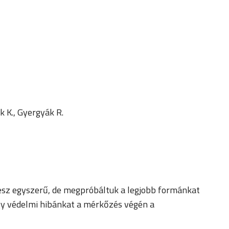
k K., Gyergyák R.
esz egyszerű, de megpróbáltuk a legjobb formánkat
egy védelmi hibánkat a mérkőzés végén a