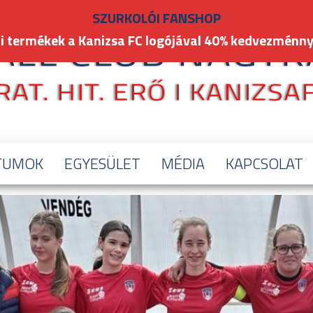
SZURKOLÓI FANSHOP
i termékek a Kanizsa FC logójával 40% kedvezménny
TUMOK
EGYESÜLET
MÉDIA
KAPCSOLAT