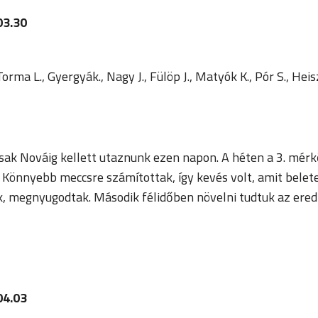
03.30
rma L., Gyergyák., Nagy J., Fülöp J., Matyók K., Pór S., Heis
ak Nováig kellett utaznunk ezen napon. A héten a 3. mérkő
Könnyebb meccsre számítottak, így kevés volt, amit beletett
 megnyugodtak. Második félidőben növelni tudtuk az eredmé
04.03