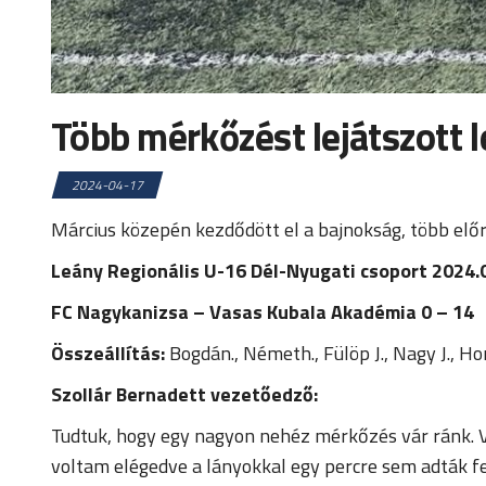
Több mérkőzést lejátszott 
2024-04-17
Március közepén kezdődött el a bajnokság, több elő
Leány Regionális U-16 Dél-Nyugati csoport 2024.
FC Nagykanizsa – Vasas Kubala Akadémia 0 – 14
Összeállítás:
Bogdán., Németh., Fülöp J., Nagy J., Ho
Szollár Bernadett vezetőedző:
Tudtuk, hogy egy nagyon nehéz mérkőzés vár ránk. V
voltam elégedve a lányokkal egy percre sem adták fel