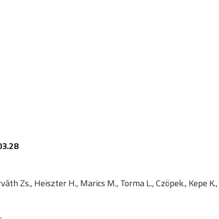
03.28
váth Zs., Heiszter H., Marics M., Torma L., Czöpek., Kepe K.