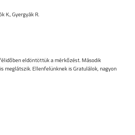
ók K., Gyergyák R.
ő félidőben eldöntöttük a mérkőzést. Második
s meglátszik. Ellenfelünknek is Gratulálok, nagyon