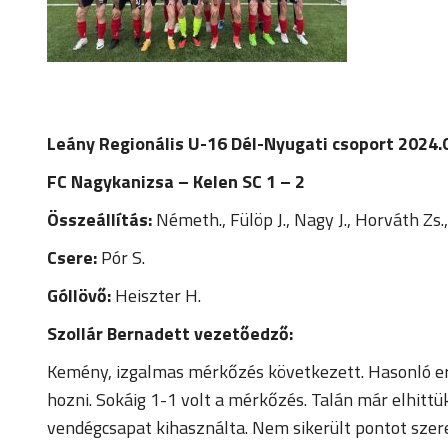
Leány Regionális U-16 Dél-Nyugati csoport 2024.
FC Nagykanizsa – Kelen SC 1 – 2
Összeállítás:
Németh., Fülöp J., Nagy J., Horváth Zs.
Csere:
Pór S.
Góllövő:
Heiszter H.
Szollár Bernadett vezetőedző:
Kemény, izgalmas mérkőzés következett. Hasonló erő
hozni. Sokáig 1-1 volt a mérkőzés. Talán már elhitt
vendégcsapat kihasználta. Nem sikerült pontot szerez