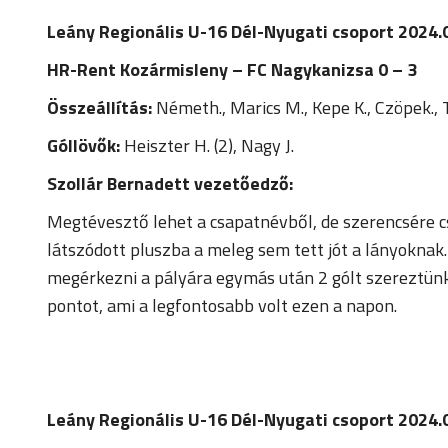
Leány Regionális U-16 Dél-Nyugati csoport 2024.
HR-Rent Kozármisleny – FC Nagykanizsa 0 – 3
Összeállítás:
Németh., Marics M., Kepe K., Czöpek., To
Góllövők:
Heiszter H. (2), Nagy J.
Szollár Bernadett vezetőedző:
Megtévesztő lehet a csapatnévből, de szerencsére cs
látszódott pluszba a meleg sem tett jót a lányoknak. 
megérkezni a pályára egymás után 2 gólt szereztünk,
pontot, ami a legfontosabb volt ezen a napon.
Leány Regionális U-16 Dél-Nyugati csoport 2024.