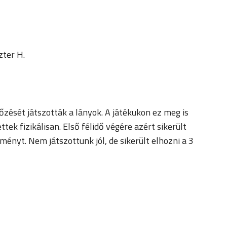
zter H.
zését játszották a lányok. A játékukon ez meg is
ek fizikálisan. Első félidő végére azért sikerült
nyt. Nem játszottunk jól, de sikerült elhozni a 3