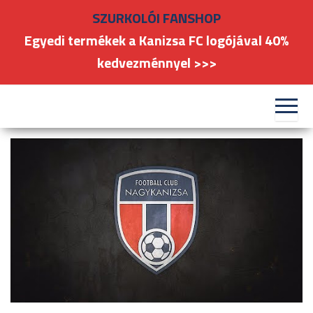
Skip
SZURKOLÓI FANSHOP
to
Egyedi termékek a Kanizsa FC logójával 40%
the
kedvezménnyel >>>
content
#kanizsafoci
FC
Nagykanizsa