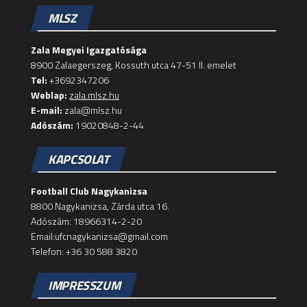
MLSZ
Zala Megyei Igazgatósága
8900 Zalaegerszeg, Kossuth utca 47-51 II. emelet
Tel:
+3692347206
Weblap:
zala.mlsz.hu
E-mail:
zala@mlsz.hu
Adószám:
19020848-2-44
KAPCSOLAT
Football Club Nagykanizsa
8800 Nagykanizsa, Zárda utca 16.
Adószám: 18966314-2-20
Email:ufcnagykanizsa@gmail.com
Telefon: +36 30 588 3820
IMPRESSZUM