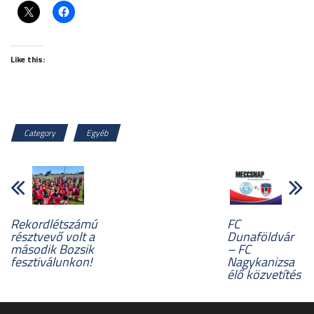
Like this:
Category
Egyéb
Rekordlétszámú
FC
résztvevő volt a
Dunaföldvár
második Bozsik
– FC
fesztiválunkon!
Nagykanizsa
élő közvetítés