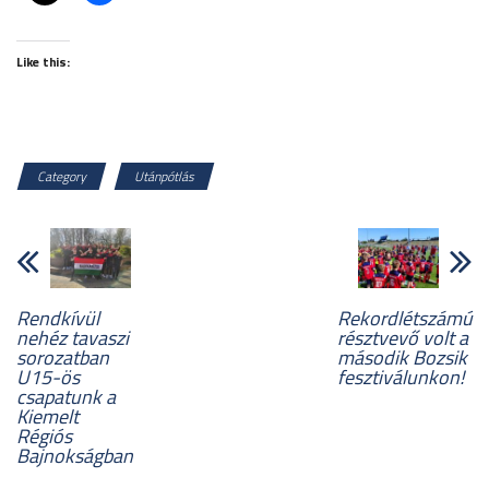
Like this:
Category
Utánpótlás
Rendkívül
Rekordlétszámú
nehéz tavaszi
résztvevő volt a
sorozatban
második Bozsik
U15-ös
fesztiválunkon!
csapatunk a
Kiemelt
Régiós
Bajnokságban