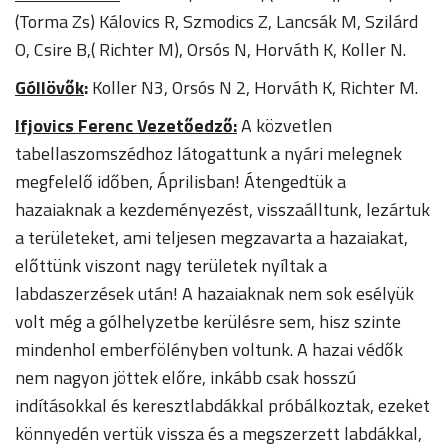
(Torma Zs) Kálovics R, Szmodics Z, Lancsák M, Szilárd
O, Csire B,( Richter M), Orsós N, Horváth K, Koller N.
Góllövők
:
Koller N3, Orsós N 2, Horváth K, Richter M.
Ifjovics Ferenc Vezetőedző:
A közvetlen
tabellaszomszédhoz látogattunk a nyári melegnek
megfelelő időben, Áprilisban! Átengedtük a
hazaiaknak a kezdeményezést, visszaálltunk, lezártuk
a területeket, ami teljesen megzavarta a hazaiakat,
előttünk viszont nagy területek nyíltak a
labdaszerzések után! A hazaiaknak nem sok esélyük
volt még a gólhelyzetbe kerülésre sem, hisz szinte
mindenhol emberfölényben voltunk. A hazai védők
nem nagyon jöttek előre, inkább csak hosszú
indításokkal és keresztlabdákkal próbálkoztak, ezeket
könnyedén vertük vissza és a megszerzett labdákkal,