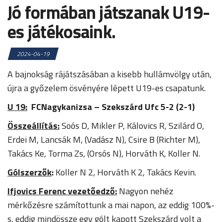
Jó formában játszanak U19-
es játékosaink.
2024-04-19
A bajnokság rájátszásában a kisebb hullámvölgy után,
újra a győzelem ösvényére lépett U19-es csapatunk.
U 19:
FCNagykanizsa – Szekszárd Ufc 5-2 (2-1)
Összeállítás:
Soós D, Mikler P, Kálovics R, Szilárd O,
Erdei M, Lancsák M, (Vadász N), Csire B (Richter M),
Takács Ke, Torma Zs, (Orsós N), Horváth K, Koller N.
Gólszerzők
:
Koller N 2, Horváth K 2, Takács Kevin.
Ifjovics Ferenc vezetőedző:
Nagyon nehéz
mérkőzésre számítottunk a mai napon, az eddig 100%-
s, eddig mindössze egy gólt kapott Szekszárd volt a