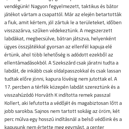
vendégünk! Nagyon fegyelmezett, taktikus és bátor
játékot vártam a csapattól. Már az elején betartották
a fiuk, amit kértem, jól zártuk le a területeket, időben
visszazárva, szűken védekeztünk. A megszerzett
labdákat, megbecsülve, bátran játszva, helyenként
ügyes összjátékkal gyorsan az ellenfél kapuja elé
értünk, ahol több lehetőség is adódott ezekből az
ellentámadásokból. A Szekszárd csak járatni tudta a
labdát, de inkább csak oldalpasszokkal és csak lassan
tudtak előre jönni, kapura lövésig nem jutottak el. A
17. percben a térfék közepén labdát szereztünk és a
visszahúzódó Horváth K indította remek passzal
Kollert, aki lefutotta a védőjét és magabiztosan lőtt a
jobb sarokba. Sajnos nem tartott sokáig az öröm, két
perc múlva egy hosszú indításnál a belső védőink és a
kapusunk nem értette meg egymást, a center