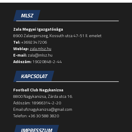
MLSZ
Zala Megyei Igazgatósága
8900 Zalaegerszeg, Kossuth utca 47-51 II. emelet
Tel:
+3692347206
Weblap:
zala.mlsz.hu
E-mail:
zala@mlsz.hu
Adószám:
19020848-2-44
KAPCSOLAT
Football Club Nagykanizsa
8800 Nagykanizsa, Zárda utca 16.
Adószám: 18966314-2-20
Email:ufcnagykanizsa@gmail.com
Telefon: +36 30 588 3820
IMPRESSZUM