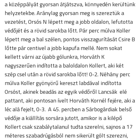
a középpályát gyorsan átjátszva, könnyedén kerültünk
helyzetekbe. Aránylag gyorsan meg is szereztük a
vezetést, Orsós N lépett meg a jobb oldalon, lefutotta
védőjét és a rövid sarokba lőtt. Pár perc múlva Koller
lépett meg a bal szélen, pontos visszagurítását Csire B
lőtte pár centivel a jobb kapufa mellé. Nem sokat
kellett várni az újabb gólunkra, Horváth K
nagyszerűen indította a baloldalon Kollert, aki két
szép csel után a rövid sarokba lőtt! 0-2. Néhány perc
múlva Koller gyönyörű kereszt labdával indította
Orsóst, akinek beadás az egyik védőről Lancsák elé
pattant, aki pontosan ívelt Horváth Kornél fejére, aki a
léc alá fejelt, 0-3. A 45. percben a Sárbogárdiak belső
védője a kiállítás sorsára jutott, amikor is a kilépő
Kollert csak szabálytalanul tudta szerelni, sajnos a 17
méteres szabadrúgásból nem sikerült gólt szerezni,