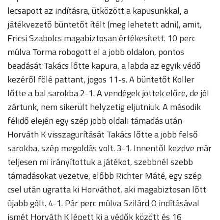
lecsapott az indításra, ütközött a kapusunkkal, a
játékvezető büntetőt ítélt (meg lehetett adni), amit,
Fricsi Szabolcs magabiztosan értékesített. 10 perc
múlva Torma robogott el a jobb oldalon, pontos
beadását Takács lőtte kapura, a labda az egyik védő
kezéről fölé pattant, jogos 11-s. A büntetőt Koller
lőtte a bal sarokba 2-1. A vendégek jöttek előre, de jól
zártunk, nem sikerült helyzetig eljutniuk. A második
félidő elején egy szép jobb oldali támadás után
Horváth K visszagurítását Takács lőtte a jobb felső
sarokba, szép megoldás volt. 3-1. Innentől kezdve már
teljesen mi irányítottuk a játékot, szebbnél szebb
támadásokat vezetve, előbb Richter Máté, egy szép
csel után ugratta ki Horváthot, aki magabiztosan lőtt
újabb gólt. 4-1. Pár perc múlva Szilárd O indításával
ismét Horváth K lépett ki a védők között és 16