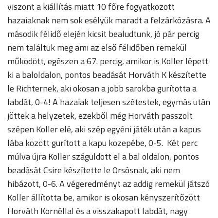
viszont a kiállítás miatt 10 főre fogyatkozott
hazaiaknak nem sok esélyük maradt a felzárkózásra. A
második félidő elején kicsit bealudtunk, jó pár percig
nem találtuk meg ami az első félidőben remekül
működött, egészen a 67. percig, amikor is Koller lépett
ki a baloldalon, pontos beadását Horváth K készítette
le Richternek, aki okosan a jobb sarokba gurította a
labdát, 0-4! A hazaiak teljesen szétestek, egymás után
jöttek a helyzetek, ezekből még Horváth passzolt
szépen Koller elé, aki szép egyéni játék után a kapus
lába között gurított a kapu közepébe, 0-5. Két perc
múlva újra Koller száguldott el a bal oldalon, pontos
beadását Csire készítette le Orsósnak, aki nem
hibázott, 0-6. A végeredményt az addig remekül játszó
Koller állította be, amikor is okosan kényszerítőzött
Horváth Kornéllal és a visszakapott labdát, nagy