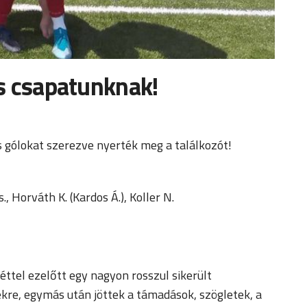
es csapatunknak!
ős gólokat szerezve nyerték meg a találkozót!
s., Horváth K. (Kardos Á.), Koller N.
éttel ezelőtt egy nagyon rosszul sikerült
e, egymás után jöttek a támadások, szögletek, a