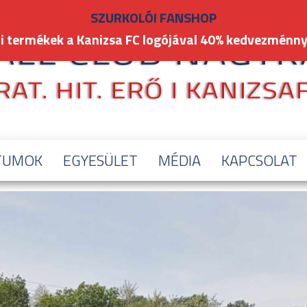
SZURKOLÓI FANSHOP
i termékek a Kanizsa FC logójával 40% kedvezménny
TUMOK
EGYESÜLET
MÉDIA
KAPCSOLAT