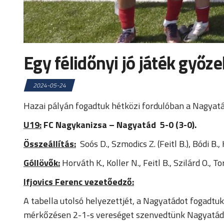
Egy félidőnyi jó játék győz
2024-05-24
Hazai pályán fogadtuk hétközi fordulóban a Nagyatád 
U19:
FC Nagykanizsa – Nagyatád 5-0 (3-0).
Összeállítás:
Soós D., Szmodics Z. (Feitl B.), Bódi B., 
Góllövők:
Horváth K., Koller N., Feitl B., Szilárd O., T
Ifjovics Ferenc vezetőedző:
A tabella utolsó helyezettjét, a Nagyatádot fogadtuk
mérkőzésen 2-1-s vereséget szenvedtünk Nagyatádon