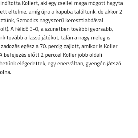
 indította Kollert, aki egy csellel maga mögött hagyta
t eltelnie, amíg újra a kapuba találtunk, de akkor 2
ereztünk, Szmodics nagyszerű keresztlabdával
 volt). A félidő 3-0, a szünetben további gyorsabb,
k tovább a lassú játékot, talán a nagy meleg is
adozás egész a 70. percig zajlott, amikor is Koller
 befejezés előtt 2 perccel Koller jobb oldali
ehetünk elégedettek, egy enerváltan, gyengén játszó
olna.