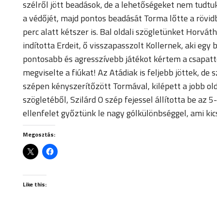
szélről jött beadások, de a lehetőségeket nem tudtuk 
a védőjét, majd pontos beadását Torma lőtte a rövidb
perc alatt kétszer is. Bal oldali szögletünket Horvá
indította Erdeit, ő visszapasszolt Kollernek, aki egy 
pontosabb és agresszívebb játékot kértem a csapattól
megviselte a fiúkat! Az Atádiak is feljebb jöttek, de
szépen kényszerítőzött Tormával, kilépett a jobb olda
szögletéből, Szilárd O szép fejessel állította be a
ellenfelet győztünk le nagy gólkülönbséggel, ami kic
Megosztás:
Like this: