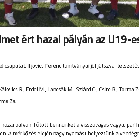
elmet ért hazai pályán az U19-
csapatát. Ifjovics Ferenc tanítványai jól játszva, tetszet
Kálovics R., Erdei M., Lancsák M., Sziárd O., Csire B., Torma Z
orma Zs.
 hazai pályán, fűtött bennünket a visszavágás vágya, pár h
. A mérkőzés elején nagy nyomást helyeztünk a vendégekr