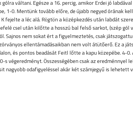
gólra váltani. Egésze a 16. percig, amikor Erdei jó labdával
e, 1-0. Mentünk tovább előre, de újabb negyed órának kellet
th K fejelte a léc alá. Rögtön a középkezdés után labdát sz
befelé csel után kilőtte a hosszú bal felső sarkot, (szép gól
. Sajnos nem sokat ért a figyelmeztetés, csak játszogattun
 szórványos ellentámadásaikban nem volt átütőerő. Ez a játsz
lon, és pontos beadását Feitl lőtte a kapu közepébe. 4-0. A
z 5-0-s végeredményt. Összességében csak az eredménnyel l
sit nagyobb odafigyeléssel akár két számjegyű is lehetett v