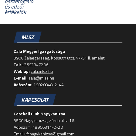
összefoglaló
és edzői
értékelők
MLSZ
Zala Megyei Igazgatósága
8900 Zalaegerszeg, Kossuth utca 47-51 II. emelet
Tel:
+3692347206
Weblap:
zala.mlsz.hu
E-mail:
zala@mlsz.hu
Adószám:
19020848-2-44
KAPCSOLAT
Football Club Nagykanizsa
8800 Nagykanizsa, Zárda utca 16.
Adószám: 18966314-2-20
Email:ufcnagykanizsa@gmail.com