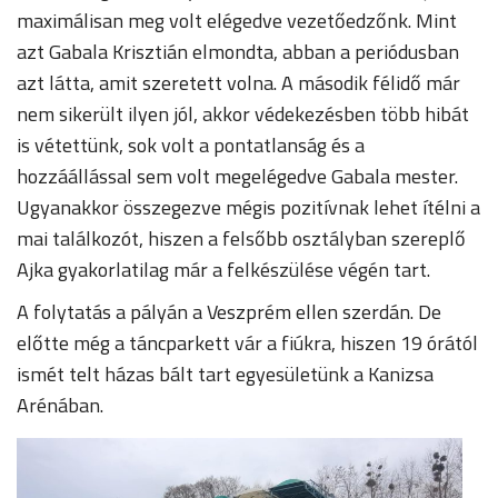
maximálisan meg volt elégedve vezetőedzőnk. Mint
azt Gabala Krisztián elmondta, abban a periódusban
azt látta, amit szeretett volna. A második félidő már
nem sikerült ilyen jól, akkor védekezésben több hibát
is vétettünk, sok volt a pontatlanság és a
hozzáállással sem volt megelégedve Gabala mester.
Ugyanakkor összegezve mégis pozitívnak lehet ítélni a
mai találkozót, hiszen a felsőbb osztályban szereplő
Ajka gyakorlatilag már a felkészülése végén tart.
A folytatás a pályán a Veszprém ellen szerdán. De
előtte még a táncparkett vár a fiúkra, hiszen 19 órától
ismét telt házas bált tart egyesületünk a Kanizsa
Arénában.