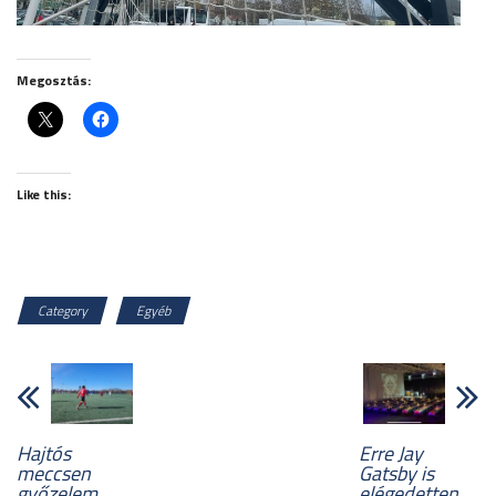
Megosztás:
Like this:
Category
Egyéb
Hajtós
Erre Jay
meccsen
Gatsby is
győzelem
elégedetten