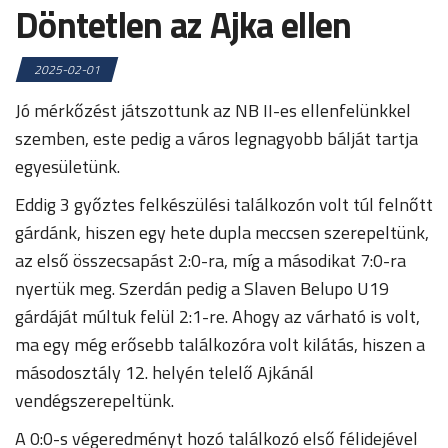
Döntetlen az Ajka ellen
2025-02-01
Jó mérkőzést játszottunk az NB II-es ellenfelünkkel
szemben, este pedig a város legnagyobb bálját tartja
egyesületünk.
Eddig 3 győztes felkészülési találkozón volt túl felnőtt
gárdánk, hiszen egy hete dupla meccsen szerepeltünk,
az első összecsapást 2:0-ra, míg a másodikat 7:0-ra
nyertük meg. Szerdán pedig a Slaven Belupo U19
gárdáját múltuk felül 2:1-re. Ahogy az várható is volt,
ma egy még erősebb találkozóra volt kilátás, hiszen a
másodosztály 12. helyén telelő Ajkánál
vendégszerepeltünk.
A 0:0-s végeredményt hozó találkozó első félidejével