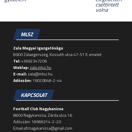
csettintett
volna
MLSZ
Zala Megyei Igazgatósága
8900 Zalaegerszeg, Kossuth utca 47-51 II. emelet
Tel:
+3692347206
Weblap:
zala.mlsz.hu
E-mail:
zala@mlsz.hu
Adószám:
19020848-2-44
KAPCSOLAT
Football Club Nagykanizsa
8800 Nagykanizsa, Zárda utca 16.
Adószám: 18966314-2-20
Email:ufcnagykanizsa@gmail.com