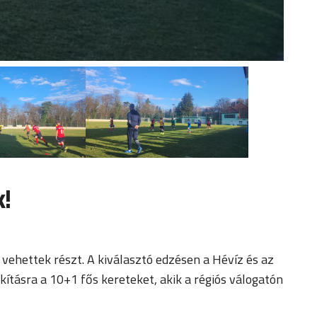
k!
vehettek részt. A kiválasztó edzésen a Hévíz és az
kításra a 10+1 fős kereteket, akik a régiós válogatón