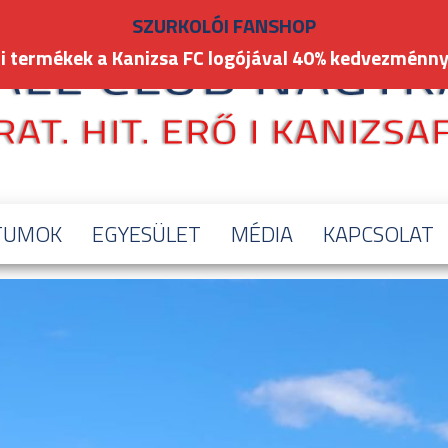
SZURKOLÓI FANSHOP
i termékek a Kanizsa FC logójával 40% kedvezménny
TUMOK
EGYESÜLET
MÉDIA
KAPCSOLAT