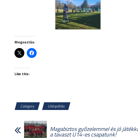
Megosztás:
Like this:
Category
Utánpótlás
Magabiztos győzelemmel és jó játékka
a tavaszt U14-es csapatunk!