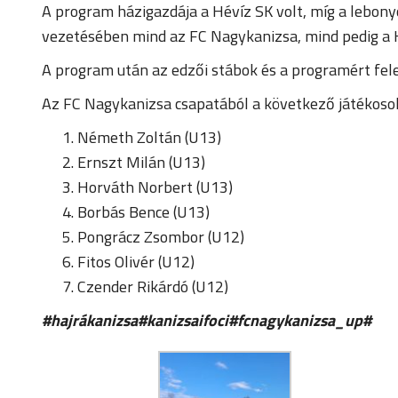
A program házigazdája a Hévíz SK volt, míg a lebony
vezetésében mind az FC Nagykanizsa, mind pedig a Hé
A program után az edzői stábok és a programért fele
Az FC Nagykanizsa csapatából a következő játékosok 
Németh Zoltán (U13)
Ernszt Milán (U13)
Horváth Norbert (U13)
Borbás Bence (U13)
Pongrácz Zsombor (U12)
Fitos Olivér (U12)
Czender Rikárdó (U12)
#hajrákanizsa#kanizsaifoci#fcnagykanizsa_up#