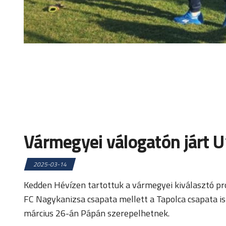
Vármegyei válogatón járt 
2025-03-14
Kedden Hévízen tartottuk a vármegyei kiválasztó pr
FC Nagykanizsa csapata mellett a Tapolca csapata is 
március 26-án Pápán szerepelhetnek.