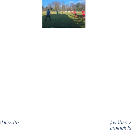
l kezdte
Javában z
aminek kl