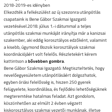
2018-2019-es idényben
Elkezdték a felkészülést az új szezonra utánpótlás
csapataink is Bene Gábor Szakmai Igazgató
vezetésével.2018. július 1.-i dátummal a teljes
utánpótlás szakmai munkáját irányítja már a kanizsai
szakember, aki eddig korosztályos edzőként, valamint
a kisebb, úgymond Bozsik korosztályok szakmai
koordinációjáért volt felelős. Részletekért kérem
kattintson a
bővebben gombra
.
Bene Gábor Szakmai Igazgató: Megtiszteltetés, hogy
nevelőegyesületem utánpótlásáért dolgozhatok,
egyben óriási felelősség is, hiszen 250 gyerek
felügyelete, koordinálása, és fejlődési lehetőségüknek
megteremtése hatalmas feladat. Azt gondolom,
köszönhetően az elmúlt 2 évben végzett
kiskorosztályos szakmai vezetői munkának, illetve