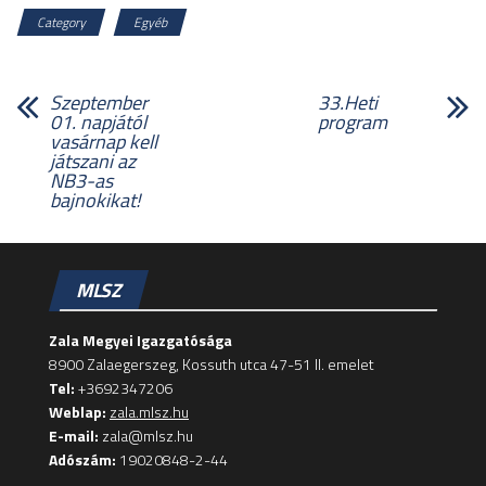
Category
Egyéb
Szeptember
33.Heti
01. napjától
program
vasárnap kell
játszani az
NB3-as
bajnokikat!
MLSZ
Zala Megyei Igazgatósága
8900 Zalaegerszeg, Kossuth utca 47-51 II. emelet
Tel:
+3692347206
Weblap:
zala.mlsz.hu
E-mail:
zala@mlsz.hu
Adószám:
19020848-2-44