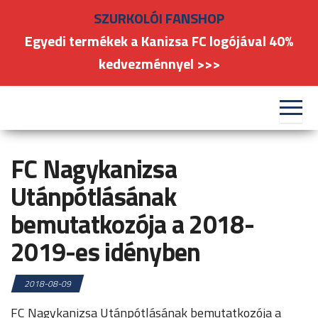
Skip
SZURKOLÓI FANSHOP
to
Egyedi termékek a Kanizsa FC logójával 40%
the
kedvezménnyel >>>
content
#kanizsafoci
FC
Nagykanizsa
FC Nagykanizsa
Utánpótlásának
bemutatkozója a 2018-
2019-es idényben
2018-08-09
FC Nagykanizsa Utánpótlásának bemutatkozója a