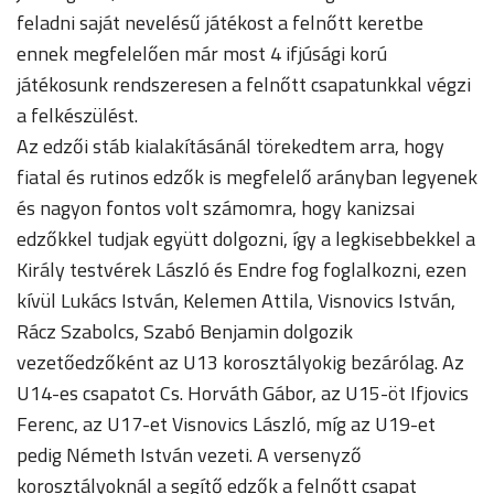
feladni saját nevelésű játékost a felnőtt keretbe
ennek megfelelően már most 4 ifjúsági korú
játékosunk rendszeresen a felnőtt csapatunkkal végzi
a felkészülést.
Az edzői stáb kialakításánál törekedtem arra, hogy
fiatal és rutinos edzők is megfelelő arányban legyenek
és nagyon fontos volt számomra, hogy kanizsai
edzőkkel tudjak együtt dolgozni, így a legkisebbekkel a
Király testvérek László és Endre fog foglalkozni, ezen
kívül Lukács István, Kelemen Attila, Visnovics István,
Rácz Szabolcs, Szabó Benjamin dolgozik
vezetőedzőként az U13 korosztályokig bezárólag. Az
U14-es csapatot Cs. Horváth Gábor, az U15-öt Ifjovics
Ferenc, az U17-et Visnovics László, míg az U19-et
pedig Németh István vezeti. A versenyző
korosztályoknál a segítő edzők a felnőtt csapat