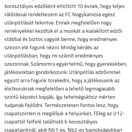
korosztályos edzőként eltöltött 10 évnek, hogy teljes
rálátással rendelkezem az FC Nagykanizsa egész
utánpótlását tekintve. Ennek megfelelően nagy
reményekkel kezdtük el a munkát a kialakított edzői
stábbal és biztos vagyok benne, hogy eredményes
szezon elé fogunk nézni. Mindig kérdés az
utánpótlásban, hogy mi számít eredményes
szezonnak. Számomra egyértelmű, hogy gyerekekben,
játékosokban gondolkozunk. Utánpótlás edzőimmel
együtt arra fogunk törekedni, hogy a játékosaink az
életkoruknak megfelelően a lehető legmagasabb
szintű képzést kapják, így tehetségükhöz mérten
tudjanak fejlődni. Természetesen fontos lesz, hogy
csapatszinten is megálljuk a helyünket, főleg az U12-
csapattól felfelé található 6 korosztályos
csapatainknál, akik Nb1-es, Nb2-es bajnokságokban