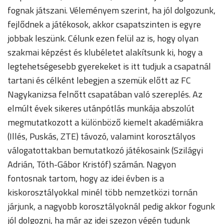
fognak játszani. Véleményem szerint, ha jól dolgozunk,
fejlődnek a játékosok, akkor csapatszinten is egyre
jobbak leszünk. Célunk ezen felül az is, hogy olyan
szakmai képzést és klubéletet alakítsunk ki, hogy a
legtehetségesebb gyerekeket is itt tudjuk a csapatnál
tartani és célként lebegjen a szemük előtt az FC
Nagykanizsa felnőtt csapatában való szereplés. Az
elmúlt évek sikeres utánpótlás munkája abszolút
megmutatkozott a különböző kiemelt akadémiákra
(Illés, Puskás, ZTE) távozó, valamint korosztályos
válogatottakban bemutatkozó játékosaink (Szilágyi
Adrián, Tóth-Gábor Kristóf) számán. Nagyon
fontosnak tartom, hogy az idei évben is a
kiskorosztályokkal minél több nemzetközi tornán
járjunk, a nagyobb korosztályoknál pedig akkor fogunk
jól dolgozni, ha már az idei szezon végén tudunk