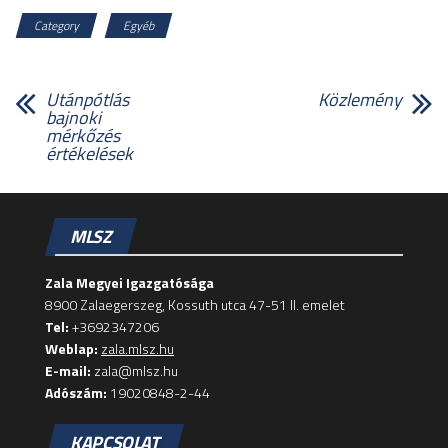
Category
Egyéb
Utánpótlás
Közlemény
bajnoki
mérkőzés
értékelések
MLSZ
Zala Megyei Igazgatósága
8900 Zalaegerszeg, Kossuth utca 47-51 II. emelet
Tel:
+3692347206
Weblap:
zala.mlsz.hu
E-mail:
zala@mlsz.hu
Adószám:
19020848-2-44
KAPCSOLAT