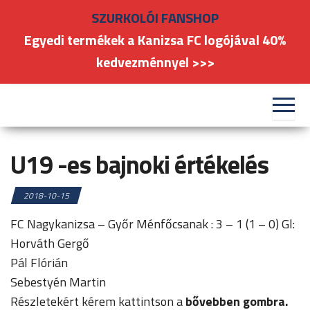
Skip
SZURKOLÓI FANSHOP
to
Egyedi termékek a Kanizsa FC logójával 40%
the
kedvezménnyel >>>
content
#kanizsafoci
FC
Nagykanizsa
U19 -es bajnoki értékelés
2018-10-15
FC Nagykanizsa – Győr Ménfőcsanak : 3 – 1 (1 – 0) Gl:
Horváth Gergő
Pál Flórián
Sebestyén Martin
Részletekért kérem kattintson a
bővebben gombra.