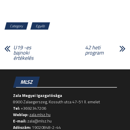
Category
Egyéb
U19 -es
42 heti
bajnoki
program
értékelés
MLSZ
Zala Megyei Igazgatósága
8900 Zalaegerszeg, Kossuth utca 47-51 II. emelet
Tel:
+3692347206
Weblap:
zala.mlsz.hu
E-mail:
zala@mlsz.hu
Adószám:
19020848-2-44