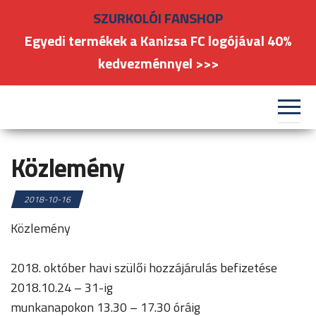
Skip
SZURKOLÓI FANSHOP
to
Egyedi termékek a Kanizsa FC logójával 40%
the
kedvezménnyel >>>
content
#kanizsafoci
FC
Nagykanizsa
Közlemény
2018-10-16
Közlemény
2018. október havi szülői hozzájárulás befizetése
2018.10.24 – 31-ig
munkanapokon 13.30 – 17.30 óráig