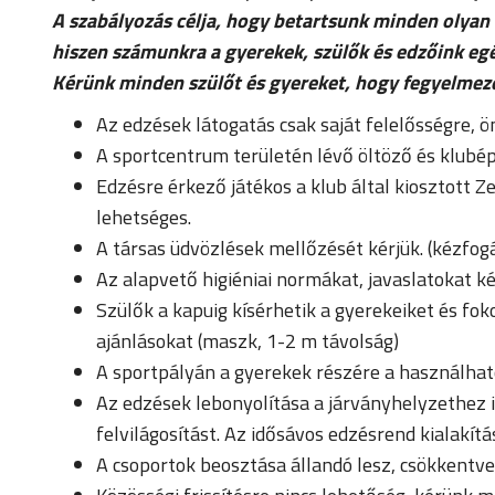
A szabályozás célja, hogy betartsunk minden olyan
hiszen számunkra a gyerekek, szülők és edzőink eg
Kérünk minden szülőt és gyereket, hogy fegyelmeze
Az edzések látogatás csak saját felelősségre,
A sportcentrum területén lévő öltöző és klubép
Edzésre érkező játékos a klub által kiosztott 
lehetséges.
A társas üdvözlések mellőzését kérjük. (kézfogá
Az alapvető higiéniai normákat, javaslatokat kér
Szülők a kapuig kísérhetik a gyerekeiket és fok
ajánlásokat (maszk, 1-2 m távolság)
A sportpályán a gyerekek részére a használható 
Az edzések lebonyolítása a járványhelyzethez 
felvilágosítást. Az idősávos edzésrend kialakí
A csoportok beosztása állandó lesz, csökkentve