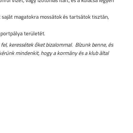
ról vizet, vagy izotóniás italt, és a kulacsa legyen
t saját magatokra mossátok és tartsátok tisztán,
portpálya területét.
 fel, keressétek őket bizalommal. Bízunk benne, és
érünk mindenkit, hogy a kormány és a klub által