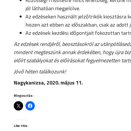
Közösségi frissítésre nincs lehetőség, kérünk mi
jól láthatóan megjelölve.
Az edzéseken használt jelzőtrikók kiosztásra k
hiszen azt ebben az időszakban, csak az adott 
Az edzések kezdési időpontjait fokozottan tart
Az edzések rendjéről, beosztásokról az utánpótlásedz
mindent megteszünk annak érdekében, hogy újra bizt
előírt szabályokat és előírásokat fegyelmezetten tart
Jövő héten találkozunk!
Nagykanizsa, 2020. május 11.
Megosztás:
Like this: