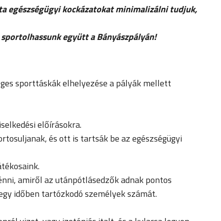
ta egészségügyi kockázatokat minimalizálni tudjuk,
 sportolhassunk együtt a Bányászpályán!
leges sporttáskák elhelyezése a pályák mellett
iselkedési előírásokra.
rtosuljanak, és ott is tartsák be az egészségügyi
átékosaink.
énni, amiről az utánpótlásedzők adnak pontos
a egy időben tartózkodó személyek számát.