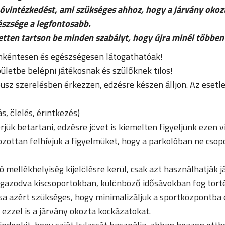
 óvintézkedést, ami szükséges ahhoz, hogy a járvány okoz
észsége a legfontosabb.
tten tartson be minden szabályt, hogy újra minél többen
 önkéntesen és egészségesen látogathatóak!
ületbe belépni játékosnak és szülőknek tilos!
Zeusz szerelésben érkezzen, edzésre készen álljon. Az eset
s, ölelés, érintkezés)
jük betartani, edzésre jövet is kiemelten figyeljünk ezen v
ozottan felhívjuk a figyelmüket, hogy a parkolóban ne csopo
mellékhelyiség kijelölésre kerül, csak azt használhatják j
igazodva kiscsoportokban, különböző idősávokban fog tört
tása azért szükséges, hogy minimalizáljuk a sportközpontb
 ezzel is a járvány okozta kockázatokat.