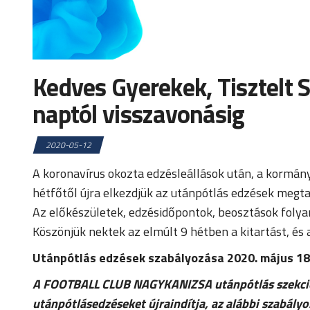
Kedves Gyerekek, Tisztelt 
naptól visszavonásig
2020-05-12
A koronavírus okozta edzésleállások után, a kormán
hétfőtől újra elkezdjük az utánpótlás edzések megta
Az előkészületek, edzésidőpontok, beosztások foly
Köszönjük nektek az elmúlt 9 hétben a kitartást, és 
Utánpótlás edzések szabályozása 2020. május 18.
A FOOTBALL CLUB NAGYKANIZSA utánpótlás szekciója
utánpótlásedzéseket újraindítja, az alábbi szabály