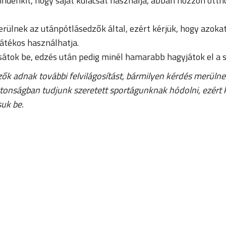
ndenkit, hogy saját kulacsát használja, abban hozzon otthon
erülnek az utánpótlásedzők által, ezért kérjük, hogy azoka
játékos használhatja.
sátok be, edzés után pedig minél hamarabb hagyjátok el a s
ők adnak további felvilágosítást, bármilyen kérdés merülne
onságban tudjunk szeretett sportágunknak hódolni, ezért k
suk be.