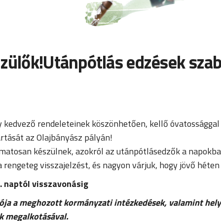
Szülők!Utánpótlás edzések sza
y kedvező rendeleteinek köszönhetően, kellő óvatossággal 
rtását az Olajbányász pályán!
amatosan készülnek, azokról az utánpótlásedzők a napokba
a rengeteg visszajelzést, és nagyon várjuk, hogy jövő héten
 naptól visszavonásig
 a meghozott kormányzati intézkedések, valamint helyi 
ok megalkotásával.