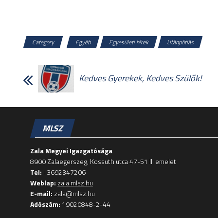
Category
Egyéb
Egyesületi hírek
Utánpótlás
Kedves Gyerekek, Kedves Szülők!
MLSZ
Zala Megyei Igazgatósága
8900 Zalaegerszeg, Kossuth utca 47-51 II. emelet
Tel:
+3692347206
Weblap:
zala.mlsz.hu
E-mail:
zala@mlsz.hu
Adószám:
19020848-2-44