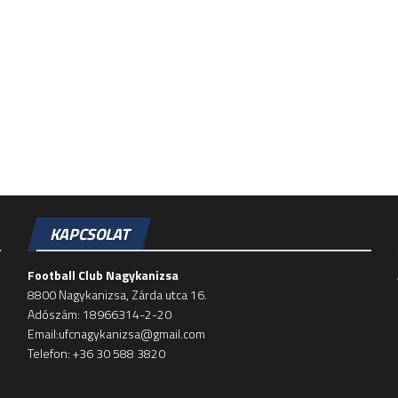
KAPCSOLAT
Football Club Nagykanizsa
8800 Nagykanizsa, Zárda utca 16.
Adószám: 18966314-2-20
Email:ufcnagykanizsa@gmail.com
Telefon: +36 30 588 3820