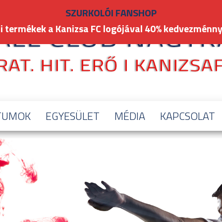
SZURKOLÓI FANSHOP
i termékek a Kanizsa FC logójával 40% kedvezménny
TUMOK
EGYESÜLET
MÉDIA
KAPCSOLAT