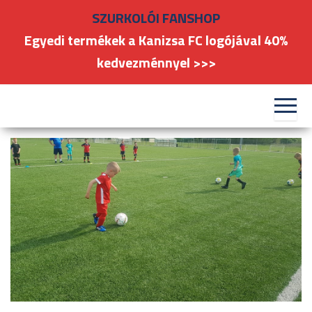
Skip
SZURKOLÓI FANSHOP
to
Egyedi termékek a Kanizsa FC logójával 40%
the
kedvezménnyel >>>
content
#kanizsafoci
FC
Nagykanizsa