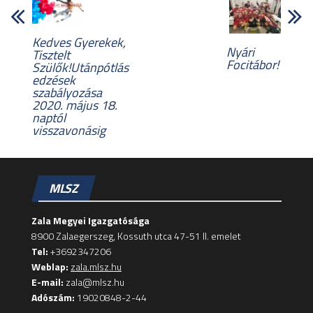
Kedves Gyerekek,
Nyári
Tisztelt
Focitábor!
Szülők!Utánpótlás
edzések
szabályozása
2020. május 18.
naptól
visszavonásig
MLSZ
Zala Megyei Igazgatósága
8900 Zalaegerszeg, Kossuth utca 47-51 II. emelet
Tel:
+3692347206
Weblap:
zala.mlsz.hu
E-mail:
zala@mlsz.hu
Adószám:
19020848-2-44