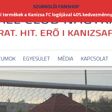
SZURKOLÓI FANSHOP
i termékek a Kanizsa FC logójával 40% kedvezménny
TUMOK
EGYESÜLET
MÉDIA
KAPCSOLAT