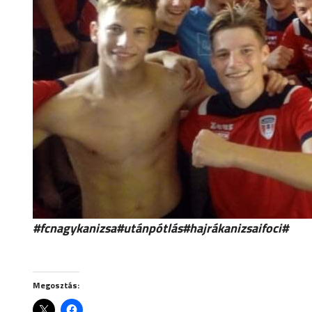
#fcnagykanizsa#utánpótlás#hajrákanizsaifoci#
Megosztás: