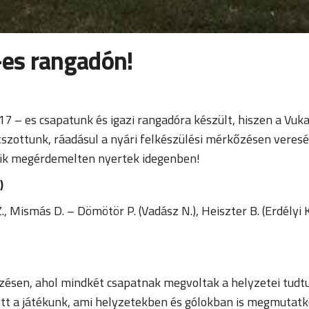
es rangadón!
 – es csapatunk és igazi rangadóra készült, hiszen a Vukan 
zottunk, ráadásul a nyári felkészülési mérkőzésen veresé
akik megérdemelten nyertek idegenben!
)
, Mismás D. – Dömötör P. (Vadász N.), Heiszter B. (Erdélyi K.
zésen, ahol mindkét csapatnak megvoltak a helyzetei tudt
tt a játékunk, ami helyzetekben és gólokban is megmutatko