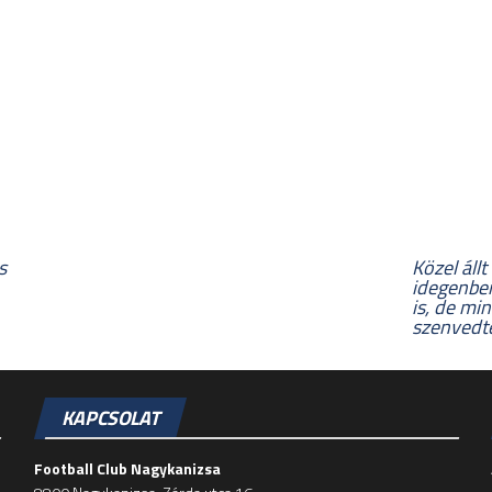
s
Közel áll
idegenben 
is, de mi
szenvedt
KAPCSOLAT
Football Club Nagykanizsa