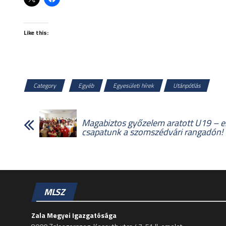
Like this:
Category
Egyéb
Egyesületi hírek
Utánpótlás
Magabiztos győzelem aratott U19 – e
csapatunk a szomszédvári rangadón!
MLSZ
Zala Megyei Igazgatósága