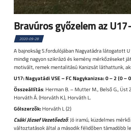
Bravúros győzelem az U17-
2020-09-28
A bajnokság 5.fordulójában Nagyatádra látogatott U17
mindig nagyon szikrázó és kemény mérkőzéseket játs
motivált, remek mentalitású Kanizsát láthattunk, 
U17: Nagyatádi VSE – FC Nagykanizsa: 0 – 2 (0 – 0
Összeállítás
: Herman B. – Mutter M., Belső G., Üst Z.
Horváth Á. (Horváth K.), Horváth L.
Gólszerzők:
Horváth L (2)
Csáki József Vezetőedző
: Jó iramú, küzdelmes mérkő
változtatások által a második félidőben támadóbb le