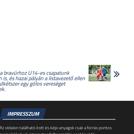
t a bravúrhoz U14-es csapatunk
is, és hazai pályán a listavezető ellen
ndkétszer egy gólos vereséget
ek.
IMPRESSZUM
Az oldalon található írott és képi anyagok csak a forrás pontos