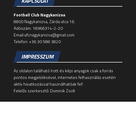
KAPCSOLAT
Football Club Nagykanizsa
8800 Nagykanizsa, Zárda utca 16.
Adószám: 18966314-2-20
Email:ufcnagykanizsa@gmail.com
Telefon: +36 30 588 3820
IMPRESSZUM
Az oldalon található írott és képi anyagok csak a forrás
pontos megjelölésével, internetes felhasználás esetén
aktív hivatkozással használhatóak fel!
Felelős szerkesztő: Dominik Zsolt