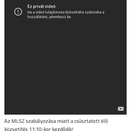
Az MLSZ szabályozása miatt a csúsztatott élő
közvetítés 11:10-kor kezdődik!