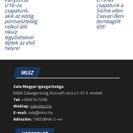
U16-os
csapatunk a
csapatunk,
Siófok ellen.
akik az eddig
Csavari Beni
pontveszteség
bombagólt
nélkül álló
lőtt!
Hévíz
legyőzésével
léptek az első
helyre!
MLSZ
Zala Megyei Igazgatósága
8900 Zalaegerszeg, Kossuth utca 47-51 II. emelet
Tel:
+3692347206
Weblap:
zala.mlsz.hu
E-mail:
zala@mlsz.hu
Adószám:
19020848-2-44