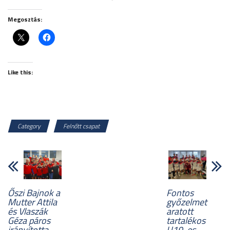
Megosztás:
Like this:
Category
Felnőtt csapat
Őszi Bajnok a
Fontos
Mutter Attila
győzelmet
és Vlaszák
aratott
Géza páros
tartalékos
irányította
U19-es