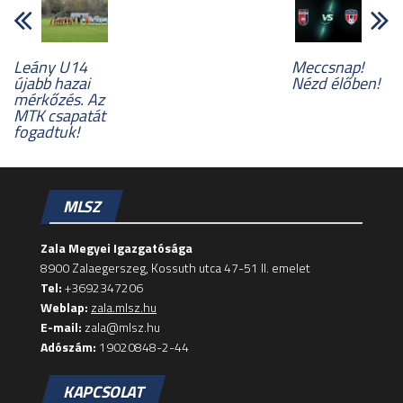
Leány U14
Meccsnap!
újabb hazai
Nézd élőben!
mérkőzés. Az
MTK csapatát
fogadtuk!
MLSZ
Zala Megyei Igazgatósága
8900 Zalaegerszeg, Kossuth utca 47-51 II. emelet
Tel:
+3692347206
Weblap:
zala.mlsz.hu
E-mail:
zala@mlsz.hu
Adószám:
19020848-2-44
KAPCSOLAT