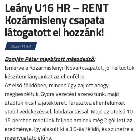
Leány U16 HR – RENT
Kozármisleny csapata
látogatott el hozzánk!
2022-11-04
Domján Péter megbízott másodedző:
Ismerve a Kozármislenyi (Novai) csapatot, jól feltudtuk
készíteni lányainkat az ellenfélre.
Az első félidőben, minden úgy zajlott ahogy
megbeszéltük. Gyors vezetést szereztünk, majd
átadtuk kicsit a játékteret, fárasztva ellenfelünket
stabil védekezéssel, labdatartással. Majd az utolsó 10-
15 percben mentünk feljebb aminek még 2 gól lett az
eredménye, így alakult ki a 3:0-ás félidő, és szünetre a
megnyugtató előny.