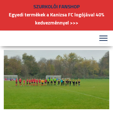
Skip
SZURKOLÓI FANSHOP
to
Egyedi termékek a Kanizsa FC logójával 40%
the
kedvezménnyel >>>
content
#kanizsafoci
FC
Nagykanizsa