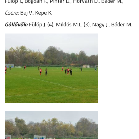
Fülöp J., Bogdán F., Pintér D., Horváth D., Báder M.,
Csere:
Baj V., Kepe K.
Góllövők:
Fülöp J. (4), Miklós M.L. (3), Nagy J., Báder M.