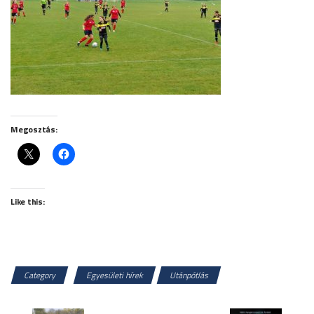
Megosztás:
Like this:
Category
Egyesületi hírek
Utánpótlás