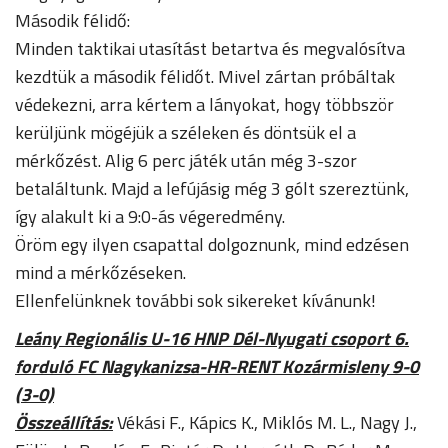
Második félidő:
Minden taktikai utasítást betartva és megvalósítva
kezdtük a második félidőt. Mivel zártan próbáltak
védekezni, arra kértem a lányokat, hogy többször
kerüljünk mögéjük a széleken és döntsük el a
mérkőzést. Alig 6 perc játék után még 3-szor
betaláltunk. Majd a lefújásig még 3 gólt szereztünk,
így alakult ki a 9:0-ás végeredmény.
Öröm egy ilyen csapattal dolgoznunk, mind edzésen
mind a mérkőzéseken.
Ellenfelünknek további sok sikereket kívánunk!
Leány Regionális U-16 HNP Dél-Nyugati csoport 6.
forduló FC Nagykanizsa-HR-RENT Kozármisleny 9-0
(3-0)
Összeállítás:
Vékási F., Kápics K., Miklós M. L., Nagy J.,