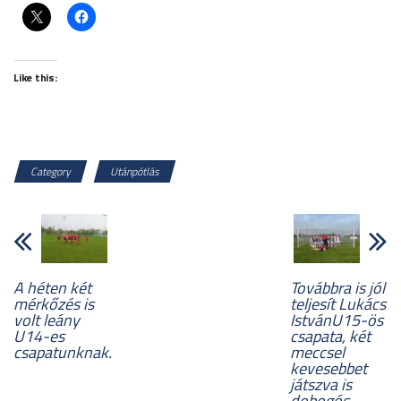
Like this:
Category
Utánpótlás
A héten két
Továbbra is jól
mérkőzés is
teljesít Lukács
volt leány
IstvánU15-ös
U14-es
csapata, két
csapatunknak.
meccsel
kevesebbet
játszva is
dobogós