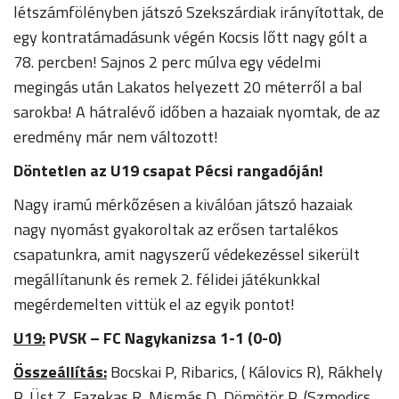
létszámfölényben játszó Szekszárdiak irányítottak, de
egy kontratámadásunk végén Kocsis lőtt nagy gólt a
78. percben! Sajnos 2 perc múlva egy védelmi
megingás után Lakatos helyezett 20 méterről a bal
sarokba! A hátralévő időben a hazaiak nyomtak, de az
eredmény már nem változott!
Döntetlen az U19 csapat Pécsi rangadóján!
Nagy iramú mérkőzésen a kiválóan játszó hazaiak
nagy nyomást gyakoroltak az erősen tartalékos
csapatunkra, amit nagyszerű védekezéssel sikerült
megállítanunk és remek 2. félidei játékunkkal
megérdemelten vittük el az egyik pontot!
U19:
PVSK – FC Nagykanizsa 1-1 (0-0)
Összeállítás:
Bocskai P, Ribarics, ( Kálovics R), Rákhely
P, Üst Z, Fazekas R, Mismás D, Dömötör P, (Szmodics