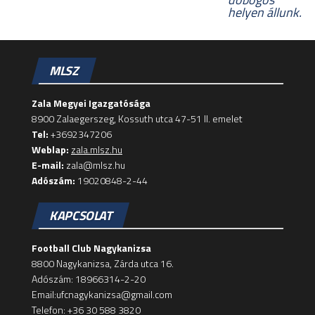
helyen állunk.
MLSZ
Zala Megyei Igazgatósága
8900 Zalaegerszeg, Kossuth utca 47-51 II. emelet
Tel:
+3692347206
Weblap:
zala.mlsz.hu
E-mail:
zala@mlsz.hu
Adószám:
19020848-2-44
KAPCSOLAT
Football Club Nagykanizsa
8800 Nagykanizsa, Zárda utca 16.
Adószám: 18966314-2-20
Email:ufcnagykanizsa@gmail.com
Telefon: +36 30 588 3820