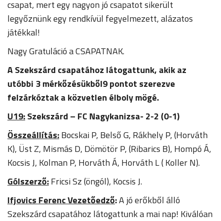
csapat, mert egy nagyon jó csapatot sikerült
legyőznünk egy rendkívül fegyelmezett, alázatos
játékkal!
Nagy Gratuláció a CSAPATNAK.
A Szekszárd csapatához látogattunk, akik az
utóbbi 3 mérkőzésükből9 pontot szerezve
felzárkóztak a közvetlen élboly mögé.
U19:
Szekszárd – FC Nagykanizsa- 2-2 (0-1)
Összeállítás:
Bocskai P, Belső G, Rákhely P, (Horváth
K), Üst Z, Mismás D, Dömötör P, (Ribarics B), Hompó Á,
Kocsis J, Kolman P, Horváth Á, Horváth L ( Koller N).
Gólszerző:
Fricsi Sz (öngól), Kocsis J.
Ifjovics Ferenc Vezetőedző
:
A jó erőkből álló
Szekszárd csapatához látogattunk a mai nap! Kiválóan