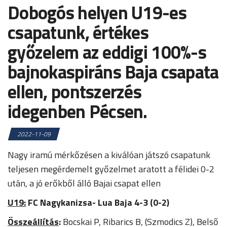
Dobogós helyen U19-es
csapatunk, értékes
győzelem az eddigi 100%-s
bajnokaspiráns Baja csapata
ellen, pontszerzés
idegenben Pécsen.
2022-11-09
Nagy iramú mérkőzésen a kiválóan játszó csapatunk
teljesen megérdemelt győzelmet aratott a félidei 0-2
után, a jó erőkből álló Bajai csapat ellen
U19:
FC Nagykanizsa- Lua Baja 4-3 (0-2)
Összeállítás
:
Bocskai P, Ribarics B, (Szmodics Z), Belső