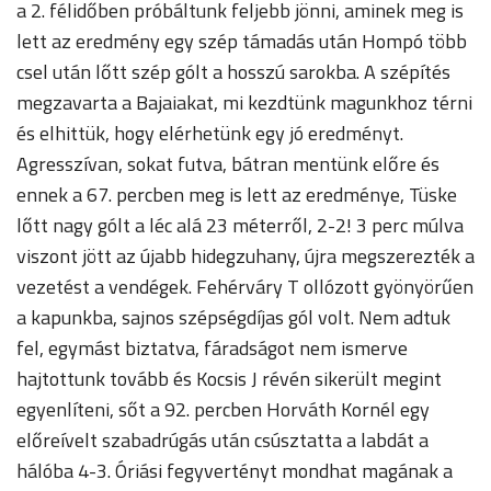
a 2. félidőben próbáltunk feljebb jönni, aminek meg is
lett az eredmény egy szép támadás után Hompó több
csel után lőtt szép gólt a hosszú sarokba. A szépítés
megzavarta a Bajaiakat, mi kezdtünk magunkhoz térni
és elhittük, hogy elérhetünk egy jó eredményt.
Agresszívan, sokat futva, bátran mentünk előre és
ennek a 67. percben meg is lett az eredménye, Tüske
lőtt nagy gólt a léc alá 23 méterről, 2-2! 3 perc múlva
viszont jött az újabb hidegzuhany, újra megszerezték a
vezetést a vendégek. Fehérváry T ollózott gyönyörűen
a kapunkba, sajnos szépségdíjas gól volt. Nem adtuk
fel, egymást biztatva, fáradságot nem ismerve
hajtottunk tovább és Kocsis J révén sikerült megint
egyenlíteni, sőt a 92. percben Horváth Kornél egy
előreívelt szabadrúgás után csúsztatta a labdát a
hálóba 4-3. Óriási fegyvertényt mondhat magának a