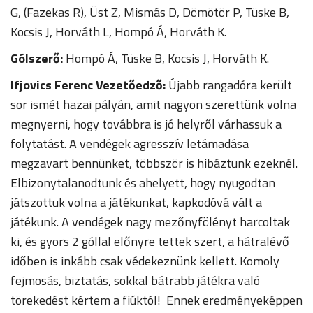
G, (Fazekas R), Üst Z, Mismás D, Dömötör P, Tüske B,
Kocsis J, Horváth L, Hompó Á, Horváth K.
Gólszerő:
Hompó Á, Tüske B, Kocsis J, Horváth K.
Ifjovics Ferenc Vezetőedző:
Újabb rangadóra került
sor ismét hazai pályán, amit nagyon szerettünk volna
megnyerni, hogy továbbra is jó helyről várhassuk a
folytatást. A vendégek agresszív letámadása
megzavart bennünket, többször is hibáztunk ezeknél.
Elbizonytalanodtunk és ahelyett, hogy nyugodtan
játszottuk volna a játékunkat, kapkodóvá vált a
játékunk. A vendégek nagy mezőnyfölényt harcoltak
ki, és gyors 2 góllal előnyre tettek szert, a hátralévő
időben is inkább csak védekeznünk kellett. Komoly
fejmosás, biztatás, sokkal bátrabb játékra való
törekedést kértem a fiúktól! Ennek eredményeképpen