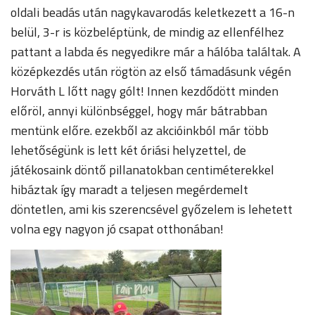
oldali beadás után nagykavarodás keletkezett a 16-n
belül, 3-r is közbeléptünk, de mindig az ellenfélhez
pattant a labda és negyedikre már a hálóba találtak. A
középkezdés után rögtön az első támadásunk végén
Horváth L lőtt nagy gólt! Innen kezdődött minden
előröl, annyi különbséggel, hogy már bátrabban
mentünk előre. ezekből az akcióinkból már több
lehetőségünk is lett két óriási helyzettel, de
játékosaink döntő pillanatokban centiméterekkel
hibáztak így maradt a teljesen megérdemelt
döntetlen, ami kis szerencsével győzelem is lehetett
volna egy nagyon jó csapat otthonában!