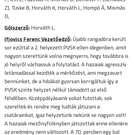
Z), Tüske B, Horváth K, Horváth L, Hompó Á, Mismás
D,
Gólszerző
:
Horváth L.
Ifjovics Ferenc Vezetőedző
:
Újabb rangadóra került
sor ezúttal a 2. helyezett PVSK ellen idegenben, amit
nagyon szerettünk volna megnyerni, hogy továbbra is
jó helyről várhassuk a folytatást. A hazaiak agresszív
letámadással kezdték a mérkőzést, ami megzavart
bennünket, de a hibákat gyorsan korrigáltuk így a
PVSK szinte helyzet nélkül támadott az első
félidőben. Középpályásaink sokat futottak, sok
szereltek és rendre meg tudták játszani a
csatárainkat, igaz helyzetünk nekünk se nagyon volt!
A hazaiak mezőnyfölényben játszottak enne ellenére
az eredmény nem változott. A 70. percben egy bal