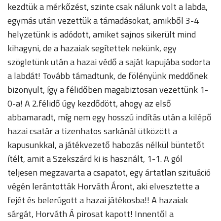
kezdtük a mérkőzést, szinte csak nálunk volt a labda,
egymás után vezettük a támadásokat, amikből 3-4
helyzetünk is adódott, amiket sajnos sikerült mind
kihagyni, de a hazaiak segítettek nekünk, egy
szögletünk után a hazai védő a saját kapujába sodorta
a labdát! Tovább támadtunk, de fölényünk meddőnek
bizonyult, így a félidőben magabiztosan vezettünk 1-
0-a! A 2.félidő úgy kezdődött, ahogy az első
abbamaradt, míg nem egy hosszú indítás után a kilépő
hazai csatár a tizenhatos sarkánál ütközött a
kapusunkkal, a játékvezető habozás nélkül büntetőt
ítélt, amit a Szekszárd ki is használt, 1-1. A gól
teljesen megzavarta a csapatot, egy ártatlan szituáció
végén lerántották Horváth Áront, aki elvesztette a
fejét és belerúgott a hazai játékosba!! A hazaiak
sárgát, Horváth Á pirosat kapott! Innentől a