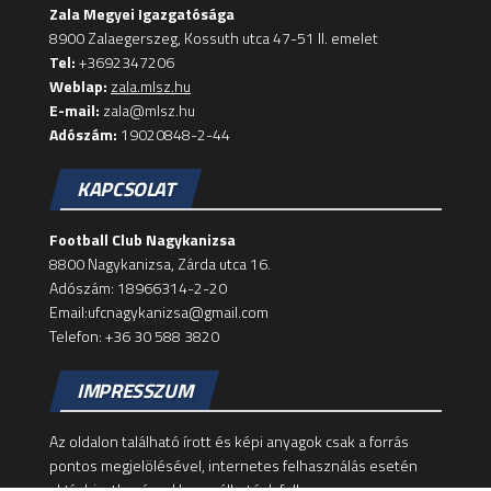
Zala Megyei Igazgatósága
8900 Zalaegerszeg, Kossuth utca 47-51 II. emelet
Tel:
+3692347206
Weblap:
zala.mlsz.hu
E-mail:
zala@mlsz.hu
Adószám:
19020848-2-44
KAPCSOLAT
Football Club Nagykanizsa
8800 Nagykanizsa, Zárda utca 16.
Adószám: 18966314-2-20
Email:ufcnagykanizsa@gmail.com
Telefon: +36 30 588 3820
IMPRESSZUM
Az oldalon található írott és képi anyagok csak a forrás
pontos megjelölésével, internetes felhasználás esetén
aktív hivatkozással használhatóak fel!