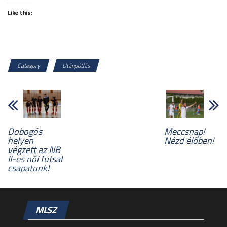
Like this:
Category
Utánpótlás
Dobogós
Meccsnap!
helyen
Nézd élőben!
végzett az NB
II-es női futsal
csapatunk!
MLSZ