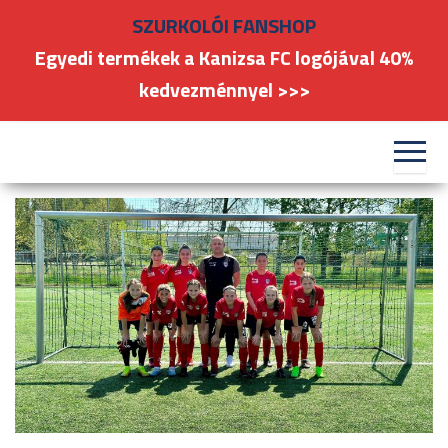
Skip
SZURKOLÓI FANSHOP
to
Egyedi termékek a Kanizsa FC logójával 40%
the
kedvezménnyel >>>
content
#kanizsafoci
FC
Nagykanizsa