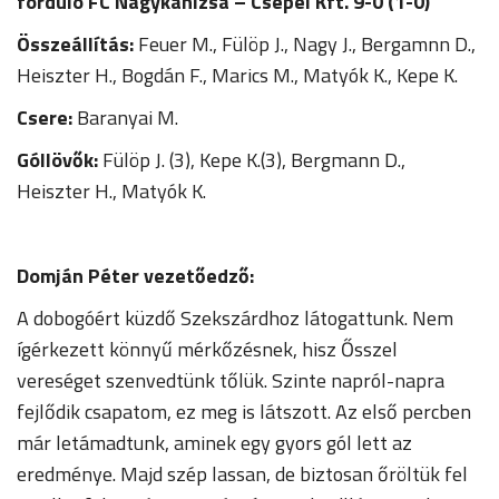
forduló FC Nagykanizsa – Csepel Kft. 9-0 (1-0)
Összeállítás:
Feuer M., Fülöp J., Nagy J., Bergamnn D.,
Heiszter H., Bogdán F., Marics M., Matyók K., Kepe K.
Csere:
Baranyai M.
Góllövők:
Fülöp J. (3), Kepe K.(3), Bergmann D.,
Heiszter H., Matyók K.
Domján Péter vezetőedző:
A dobogóért küzdő Szekszárdhoz látogattunk. Nem
ígérkezett könnyű mérkőzésnek, hisz Ősszel
vereséget szenvedtünk tőlük. Szinte napról-napra
fejlődik csapatom, ez meg is látszott. Az első percben
már letámadtunk, aminek egy gyors gól lett az
eredménye. Majd szép lassan, de biztosan őröltük fel