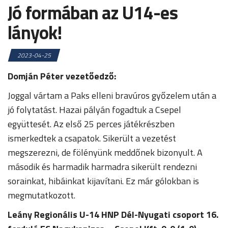
Jó formában az U14-es
lányok!
2023-04-25
Domján Péter vezetőedző:
Joggal vártam a Paks elleni bravúros győzelem után a
jó folytatást. Hazai pályán fogadtuk a Csepel
együttesét. Az első 25 perces játékrészben
ismerkedtek a csapatok. Sikerült a vezetést
megszerezni, de fölényünk meddőnek bizonyult. A
második és harmadik harmadra sikerült rendezni
sorainkat, hibáinkat kijavítani. Ez már gólokban is
megmutatkozott.
Leány Regionális U-14 HNP Dél-Nyugati csoport 16.