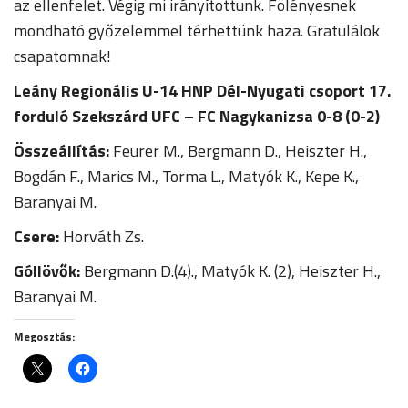
az ellenfelet. Végig mi irányítottunk. Fölényesnek
mondható győzelemmel térhettünk haza. Gratulálok
csapatomnak!
Leány Regionális U-14 HNP Dél-Nyugati csoport 17.
forduló Szekszárd UFC – FC Nagykanizsa 0-8 (0-2)
Összeállítás:
Feurer M., Bergmann D., Heiszter H.,
Bogdán F., Marics M., Torma L., Matyók K., Kepe K.,
Baranyai M.
Csere:
Horváth Zs.
Góllövők:
Bergmann D.(4)., Matyók K. (2), Heiszter H.,
Baranyai M.
Megosztás: