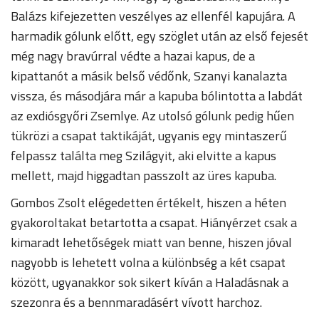
Balázs kifejezetten veszélyes az ellenfél kapujára. A
harmadik gólunk előtt, egy szöglet után az első fejesét
még nagy bravúrral védte a hazai kapus, de a
kipattanót a másik belső védőnk, Szanyi kanalazta
vissza, és másodjára már a kapuba bólintotta a labdát
az exdiósgyőri Zsemlye. Az utolsó gólunk pedig hűen
tükrözi a csapat taktikáját, ugyanis egy mintaszerű
felpassz találta meg Szilágyit, aki elvitte a kapus
mellett, majd higgadtan passzolt az üres kapuba.
Gombos Zsolt elégedetten értékelt, hiszen a héten
gyakoroltakat betartotta a csapat. Hiányérzet csak a
kimaradt lehetőségek miatt van benne, hiszen jóval
nagyobb is lehetett volna a különbség a két csapat
között, ugyanakkor sok sikert kíván a Haladásnak a
szezonra és a bennmaradásért vívott harchoz.