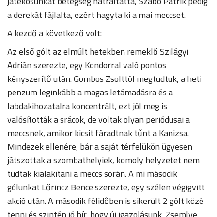
játékosunkat betegség hátráltatta, Szabó Patrik pedig
a derekát fájlalta, ezért hagyta ki a mai meccset.
A kezdő a következő volt:
Az első gólt az elmúlt hetekben remeklő Szilágyi
Adrián szerezte, egy Kondorral való pontos
kényszerítő után. Gombos Zsolttól megtudtuk, a heti
penzum leginkább a magas letámadásra és a
labdakihozatalra koncentrált, ezt jól meg is
valósították a srácok, de voltak olyan periódusai a
meccsnek, amikor kicsit fáradtnak tűnt a Kanizsa.
Mindezek ellenére, bár a saját térfelükön ügyesen
játszottak a szombathelyiek, komoly helyzetet nem
tudtak kialakítani a meccs során. A mi második
gólunkat Lőrincz Bence szerezte, egy szélen végigvitt
akció után. A második félidőben is sikerült 2 gólt közé
tenni és szintén jó hír, hogy új igazolásunk, Zsemlye