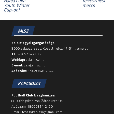
Banja Luka
felkészülési
Youth Winter
meccs
Cup-on!
MLSZ
Zala Megyei Igazgatósága
8900 Zalaegerszeg, Kossuth utca 47-51 II. emelet
Tel:
+3692347206
Weblap:
zala.mlsz.hu
E-mail:
zala@mlsz.hu
Adószám:
19020848-2-44
KAPCSOLAT
Football Club Nagykanizsa
8800 Nagykanizsa, Zárda utca 16.
Adószám: 18966314-2-20
Email:ufcnagykanizsa@gmail.com