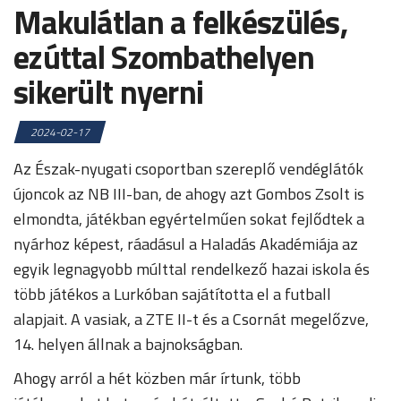
Makulátlan a felkészülés,
ezúttal Szombathelyen
sikerült nyerni
2024-02-17
Az Észak-nyugati csoportban szereplő vendéglátók
újoncok az NB III-ban, de ahogy azt Gombos Zsolt is
elmondta, játékban egyértelműen sokat fejlődtek a
nyárhoz képest, ráadásul a Haladás Akadémiája az
egyik legnagyobb múlttal rendelkező hazai iskola és
több játékos a Lurkóban sajátította el a futball
alapjait. A vasiak, a ZTE II-t és a Csornát megelőzve,
14. helyen állnak a bajnokságban.
Ahogy arról a hét közben már írtunk, több