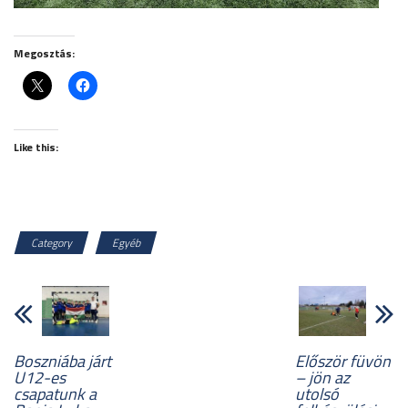
Megosztás:
Like this:
Category
Egyéb
Boszniába járt
Először füvön
U12-es
– jön az
csapatunk a
utolsó