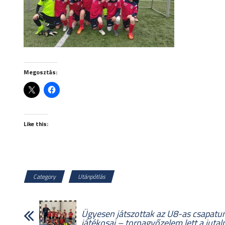
Megosztás:
Like this:
Category
Utánpótlás
Ügyesen játszottak az U8-as csapatu
játékosai – tornagyőzelem lett a juta