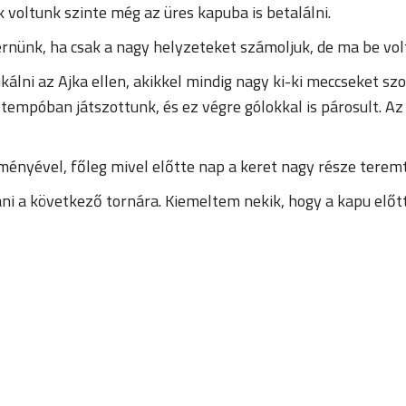
k voltunk szinte még az üres kapuba is betalálni.
ernünk, ha csak a nagy helyzeteket számoljuk, de ma be vol
kálni az Ajka ellen, akikkel mindig nagy ki-ki meccseket s
mpóban játszottunk, és ez végre gólokkal is párosult. Az 5
ményével, főleg mivel előtte nap a keret nagy része teremt
tani a következő tornára. Kiemeltem nekik, hogy a kapu elő