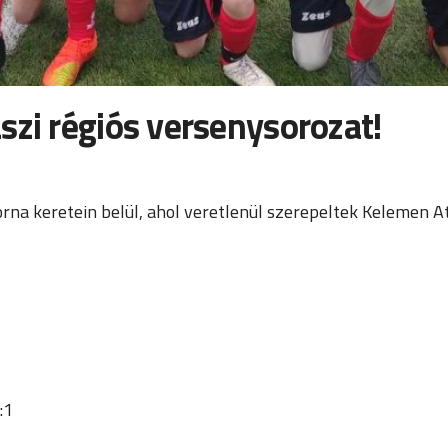
szi régiós versenysorozat!
na keretein belül, ahol veretlenül szerepeltek Kelemen Att
:1