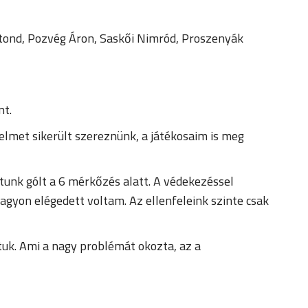
otond, Pozvég Áron, Saskői Nimród, Proszenyák
nt.
elmet sikerült szereznünk, a játékosaim is meg
unk gólt a 6 mérkőzés alatt. A védekezéssel
nagyon elégedett voltam. Az ellenfeleink szinte csak
tuk. Ami a nagy problémát okozta, az a