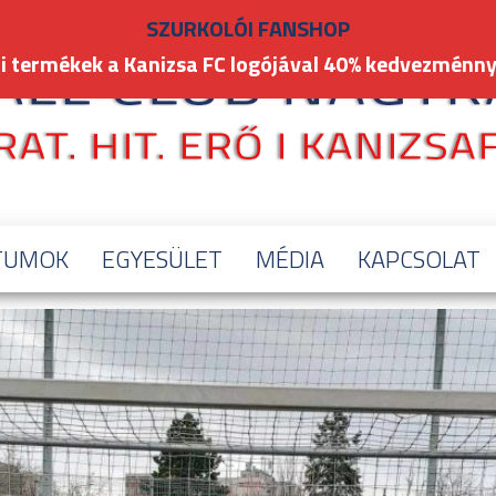
SZURKOLÓI FANSHOP
i termékek a Kanizsa FC logójával 40% kedvezménny
TUMOK
EGYESÜLET
MÉDIA
KAPCSOLAT