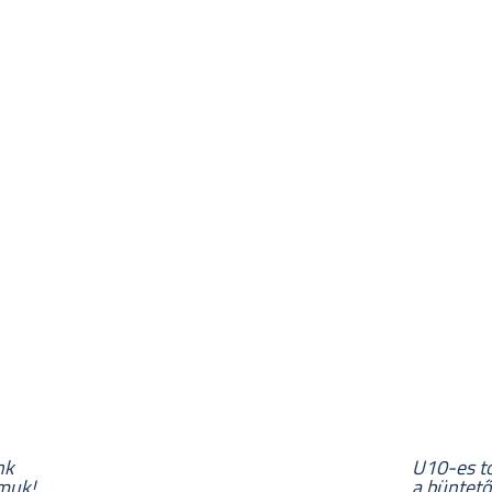
nk
U10-es t
lmuk!
a büntető