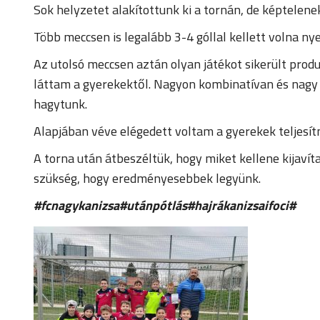
Sok helyzetet alakítottunk ki a tornán, de képtelene
Több meccsen is legalább 3-4 góllal kellett volna ny
Az utolsó meccsen aztán olyan játékot sikerült produ
láttam a gyerekektől. Nagyon kombinatívan és nagy te
hagytunk.
Alapjában véve elégedett voltam a gyerekek teljesít
A torna után átbeszéltük, hogy miket kellene kijaví
szükség, hogy eredményesebbek legyünk.
#fcnagykanizsa#utánpótlás#hajrákanizsaifoci#