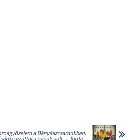
ornagyőzelem a Bányászcsarnokban,
párbaj ezúttal a miénk volt. – Torda