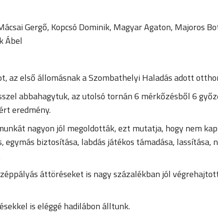
r, Mácsai Gergő, Kopcsó Dominik, Magyar Agaton, Majoros B
k Ábel
t, az első állomásnak a Szombathelyi Haladás adott ottho
ősszel abbahagytuk, az utolsó tornán 6 mérkőzésből 6 győz
lért eredmény.
nkát nagyon jól megoldották, ezt mutatja, hogy nem kapt
s, egymás biztosítása, labdás játékos támadása, lassítása, 
.
özéppályás áttöréseket is nagy százalékban jól végrehajtot
ésekkel is eléggé hadilábon álltunk.