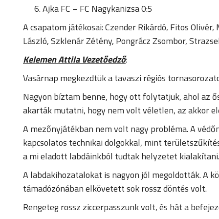
Ajka FC – FC Nagykanizsa 0:5
A csapatom játékosai: Czender Rikárdó, Fitos Olivé
László, Szklenár Zétény, Pongrácz Zsombor, Strazse
Kelemen Attila Vezetőedző
:
Vasárnap megkezdtük a tavaszi régiós tornasorozato
Nagyon bíztam benne, hogy ott folytatjuk, ahol az 
akarták mutatni, hogy nem volt véletlen, az akkor e
A mezőnyjátékban nem volt nagy probléma. A védőmu
kapcsolatos technikai dolgokkal, mint területszűkíté
a mi eladott labdáinkból tudtak helyzetet kialakítani
A labdakihozatalokat is nagyon jól megoldották. A k
támadózónában elkövetett sok rossz döntés volt.
Rengeteg rossz ziccerpasszunk volt, és hát a befejez