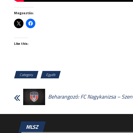
Megosztás:
Like this:
Category
Egyéb
Beharangozó: FC Nagykanizsa – Szent
MLSZ