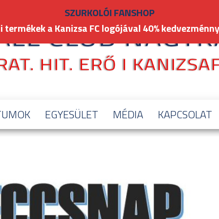
SZURKOLÓI FANSHOP
i termékek a Kanizsa FC logójával 40% kedvezménny
TUMOK
EGYESÜLET
MÉDIA
KAPCSOLAT