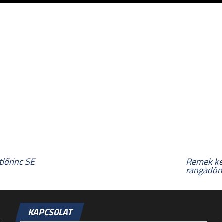
lőrinc SE
Remek kez
rangadón
KAPCSOLAT