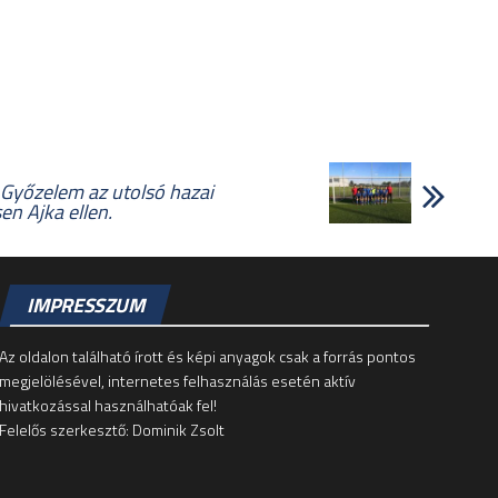
: Győzelem az utolsó hazai
n Ajka ellen.
IMPRESSZUM
Az oldalon található írott és képi anyagok csak a forrás pontos
megjelölésével, internetes felhasználás esetén aktív
hivatkozással használhatóak fel!
Felelős szerkesztő: Dominik Zsolt