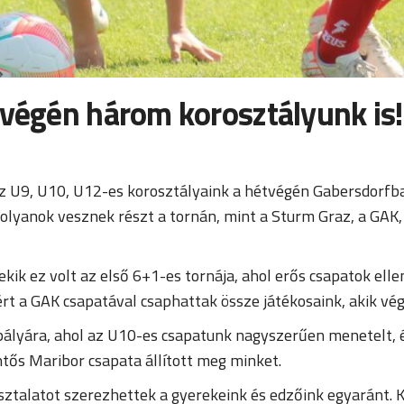
tvégén három korosztályunk is!
az U9, U10, U12-es korosztályaink a hétvégén Gabersdorfb
olyanok vesznek részt a tornán, mint a Sturm Graz, a GAK, 
k ez volt az első 6+1-es tornája, ahol erős csapatok ellen
rt a GAK csapatával csaphattak össze játékosaink, akik végü
pályára, ahol az U10-es csapatunk nagyszerűen menetelt, 
öntős Maribor csapata állított meg minket.
ztalatot szerezhettek a gyerekeink és edzőink egyaránt. K