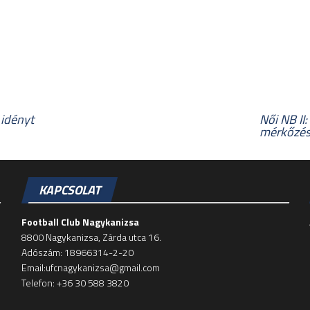
 idényt
Női NB II
mérkőzése
KAPCSOLAT
Football Club Nagykanizsa
8800 Nagykanizsa, Zárda utca 16.
Adószám: 18966314-2-20
Email:ufcnagykanizsa@gmail.com
Telefon: +36 30 588 3820