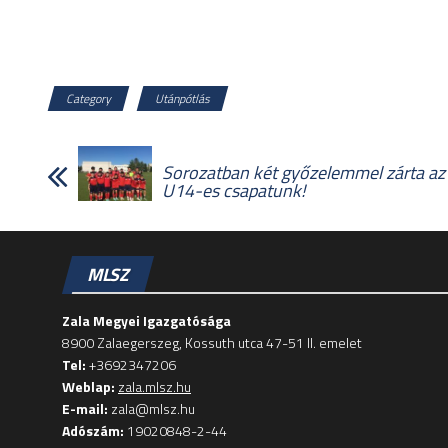
Category
Utánpótlás
Sorozatban két győzelemmel zárta az
U14-es csapatunk!
MLSZ
Zala Megyei Igazgatósága
8900 Zalaegerszeg, Kossuth utca 47-51 II. emelet
Tel:
+3692347206
Weblap:
zala.mlsz.hu
E-mail:
zala@mlsz.hu
Adószám:
19020848-2-44