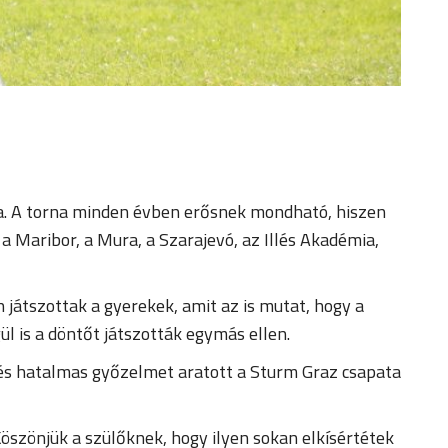
a. A torna minden évben erősnek mondható, hiszen
a Maribor, a Mura, a Szarajevó, az Illés Akadémia,
 játszottak a gyerekek, amit az is mutat, hogy a
l is a döntőt játszották egymás ellen.
és hatalmas győzelmet aratott a Sturm Graz csapata
öszönjük a szülőknek, hogy ilyen sokan elkísértétek