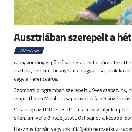
Ausztriában szerepelt a hé
2024-05-24
A hagyományos pünkösdi ausztriai tornára utazott 
osztrák, szlovén, bosnyák és magyar csapatok közül 
vagy a Ferencváros.
Szombati programban szerepelt U9-es csapatunk, neki
csoportban a Maribor csapatával, míg a 8 közé jutásé
Vasárnap az U10-es és U12-es korosztályok léptek 
ellen, amivel a 8 közé jutott. Ott sajnos a későbbi d
Hasznos tornán vagyunk túl, újabb nemzetközi tapas