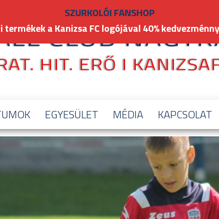
SZURKOLÓI FANSHOP
i termékek a Kanizsa FC logójával 40% kedvezménny
TUMOK
EGYESÜLET
MÉDIA
KAPCSOLAT