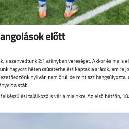
hangolások előtt
s szenvedtünk 2:1 arányban vereséget. Akkor és ma is e
k hagyott héten csúcsterhelést kaptak a srácok, amire jött
ezetőedzőnk nyilván nem örül, de mint azt hangsúlyozta, a 
nyelt a stáb.
felkészülési találkozó is vár a mieinkre. Az első hétfőn, 18