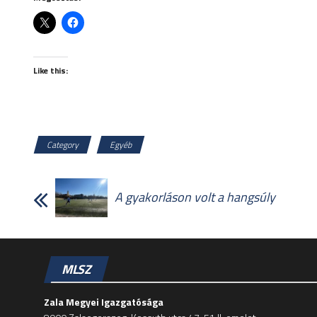
Like this:
Category
Egyéb
A gyakorláson volt a hangsúly
MLSZ
Zala Megyei Igazgatósága