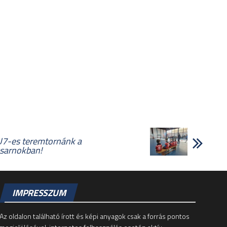
 U7-es teremtornánk a
sarnokban!
IMPRESSZUM
Az oldalon található írott és képi anyagok csak a forrás pontos