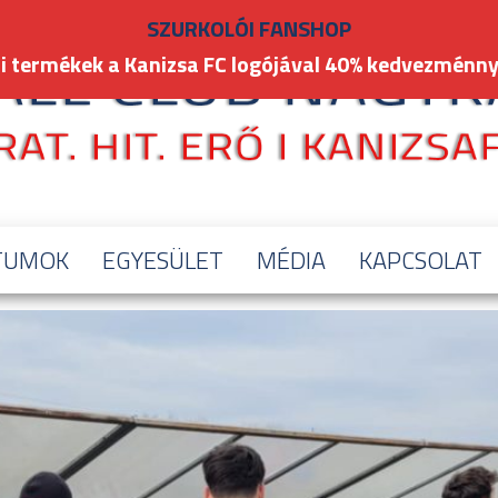
SZURKOLÓI FANSHOP
i termékek a Kanizsa FC logójával 40% kedvezménny
TUMOK
EGYESÜLET
MÉDIA
KAPCSOLAT