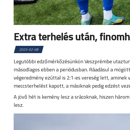
Extra terhelés után, finom
2025-02-08
Legutóbbi edzőmérkőzésünkön Veszprémbe utaztunk, 
másodlagos ebben a periódusban. Ráadásul a mögöttün
végeredmény ezúttal is 2:1-es vereség lett, aminek v
meccsterhelést kapott, a másiknak pedig edzést vezé
A jövő hét is kemény lesz a srácoknak, hiszen három 
lesz.