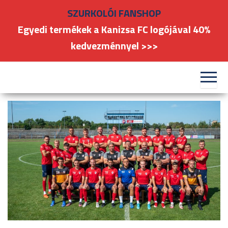
Skip
SZURKOLÓI FANSHOP
to
Egyedi termékek a Kanizsa FC logójával 40%
the
kedvezménnyel >>>
content
#kanizsafoci
FC
Nagykanizsa