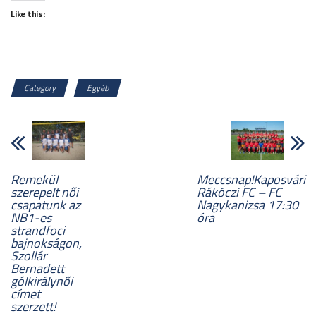
Like this:
Category
Egyéb
Remekül
Meccsnap!Kaposvári
szerepelt női
Rákóczi FC – FC
csapatunk az
Nagykanizsa 17:30
NB1-es
óra
strandfoci
bajnokságon,
Szollár
Bernadett
gólkirálynői
címet
szerzett!