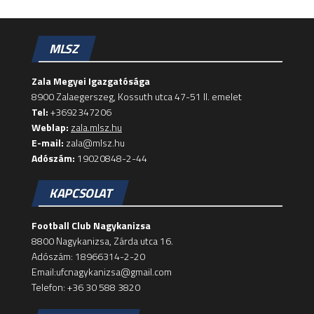
MLSZ
Zala Megyei Igazgatósága
8900 Zalaegerszeg, Kossuth utca 47-51 II. emelet
Tel:
+3692347206
Weblap:
zala.mlsz.hu
E-mail:
zala@mlsz.hu
Adószám:
19020848-2-44
KAPCSOLAT
Football Club Nagykanizsa
8800 Nagykanizsa, Zárda utca 16.
Adószám: 18966314-2-20
Email:ufcnagykanizsa@gmail.com
Telefon: +36 30 588 3820