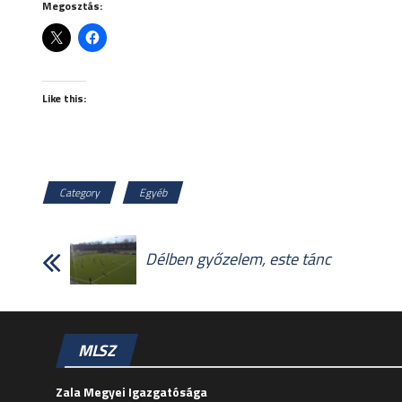
Megosztás:
Like this:
Category
Egyéb
Délben győzelem, este tánc
MLSZ
Zala Megyei Igazgatósága