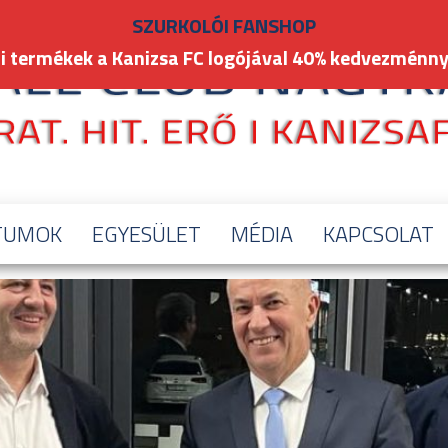
SZURKOLÓI FANSHOP
i termékek a Kanizsa FC logójával 40% kedvezménny
TUMOK
EGYESÜLET
MÉDIA
KAPCSOLAT