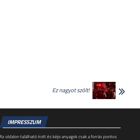
Ez nagyot szólt!
IMPRESSZUM
Az oldalon található írott és képi anyagok csak a forrás pontos