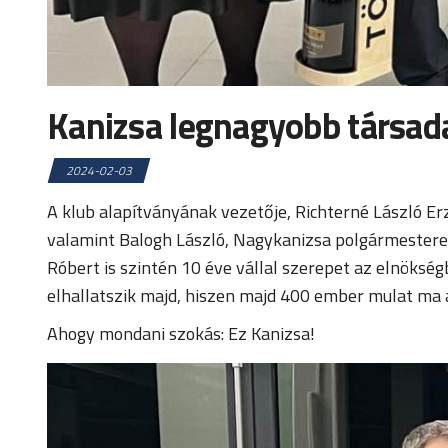
Kanizsa legnagyobb társad
2024-02-03
A klub alapítványának vezetője, Richterné László E
valamint Balogh László, Nagykanizsa polgármestere. 
Róbert is szintén 10 éve vállal szerepet az elnöksé
elhallatszik majd, hiszen majd 400 ember mulat ma
Ahogy mondani szokás: Ez Kanizsa!