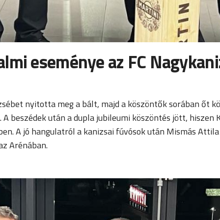
almi eseménye az FC Nagykani
rzsébet nyitotta meg a bált, majd a köszöntők sorában őt 
A beszédek után a dupla jubileumi köszöntés jött, hiszen 
gben. A jó hangulatról a kanizsai fúvósok után Mismás Atti
 az Arénában.